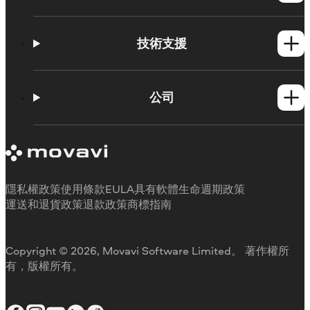
Windows產品
Mac產品
技術支援
操作方法
學習平台
公司
Movavi 產品系統需求
試用版限制
關於 Movavi
取消訂閱
客戶評價
聯絡支援人員
媒體評論
退款
為何要選擇我們
隱私權政策
使用條款
EULA
具有軟體生命週期政策
工作用
運送和退貨政策
退款政策
商標指南
Copyright © 2026, Movavi Software Limited。 著作權所
有，版權所有。