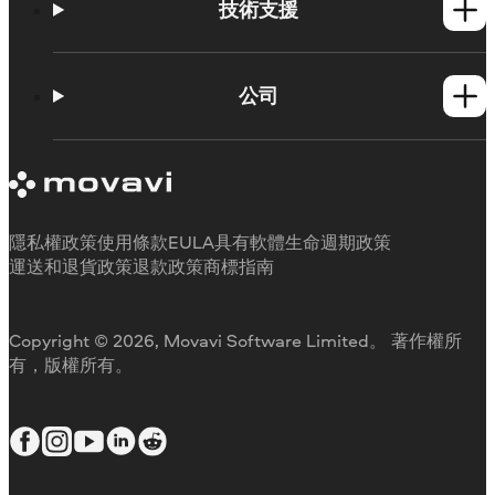
Mac產品
技術支援
操作方法
學習平台
公司
Movavi 產品系統需求
試用版限制
關於 Movavi
取消訂閱
客戶評價
聯絡支援人員
媒體評論
退款
為何要選擇我們
隱私權政策
使用條款
EULA
具有軟體生命週期政策
工作用
運送和退貨政策
退款政策
商標指南
Copyright © 2026, Movavi Software Limited。 著作權所
有，版權所有。