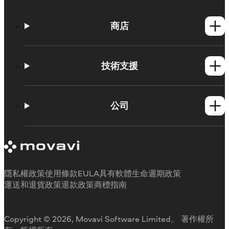
商店
Windows產品
Mac產品
技術支援
操作方法
學習平台
公司
Movavi 產品系統需求
試用版限制
關於 Movavi
取消訂閱
客戶評價
聯絡支援人員
媒體評論
退款
為何要選擇我們
隱私權政策
使用條款
EULA
具有軟體生命週期政策
工作用
運送和退貨政策
退款政策
商標指南
Copyright © 2026, Movavi Software Limited。 著作權所