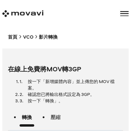
首頁
VCO
影片轉換
在線上免費將MOV轉3GP
按一下「新增媒體內容」並上傳您的 MOV 檔
案。
確認您已將輸出格式設定為 3GP。
按一下「轉換」。
轉換
壓縮