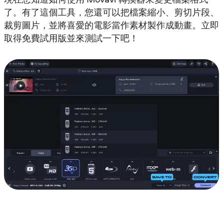
了。有了這個工具，您還可以把檔案縮小、剪切片段、
裁剪圖片，並將喜愛的電影當作素材製作成動畫。立即
取得免費試用版並來測試一下吧！