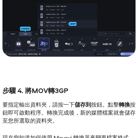
步驟 4. 將MOV轉3GP
要指定輸出資料夾，請按一下
儲存到
按鈕。點擊
轉換
按
鈕即可啟動程序。轉換完成後，新的媒體檔案就會儲存
至您所選取的資料夾。
現在您知道如何使用 Movavi 轉換器來變更檔案格式