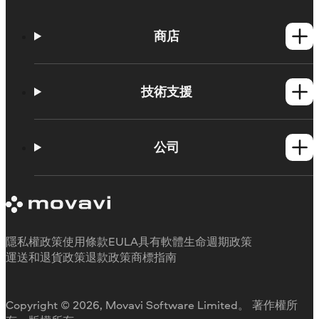
商店
Windows產品
Mac產品
技術支援
操作方法
學習平台
公司
Movavi 產品系統需求
試用版限制
關於 Movavi
取消訂閱
客戶評價
聯絡支援人員
媒體評論
退款
為何要選擇我們
隱私權政策
使用條款
EULA
具有軟體生命週期政策
工作用
運送和退貨政策
退款政策
商標指南
Copyright © 2026, Movavi Software Limited。 著作權所