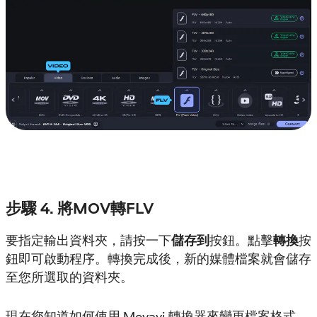
步驟 4. 將MOV轉FLV
要指定輸出資料夾，請按一下
儲存到
按鈕。點擊
轉換
按
鈕即可啟動程序。轉換完成後，新的媒體檔案就會儲存
至您所選取的資料夾。
現在您知道如何使用 Movavi 轉換器來變更檔案格式