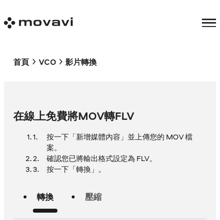
首頁
VCO
影片轉換
在線上免費將MOV轉FLV
按一下「新增媒體內容」並上傳您的 MOV 檔
案。
確認您已將輸出格式設定為 FLV。
按一下「轉換」。
轉換
壓縮