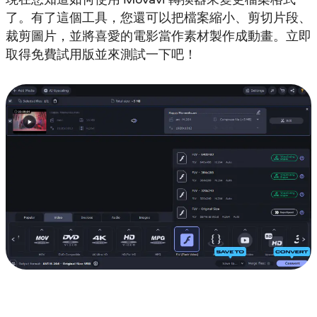
了。有了這個工具，您還可以把檔案縮小、剪切片段、
裁剪圖片，並將喜愛的電影當作素材製作成動畫。立即
取得免費試用版並來測試一下吧！