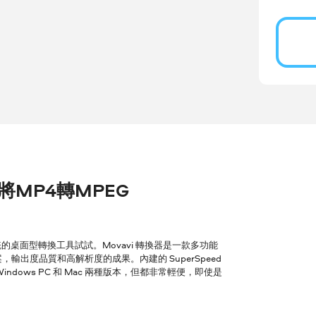
r 將MP4轉MPEG
桌面型轉換工具試試。Movavi 轉換器是一款多功能
輸出度品質和高解析度的成果。內建的 SuperSpeed
ows PC 和 Mac 兩種版本，但都非常輕便，即使是