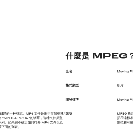
什麼是 MPEG
全名
Moving Pi
格式類型
影片
開發標準
Moving Pi
C 工作组创建的一种格式。MP4 文件是用于存储视频/
說明
MPEG 
PEG-4 Part 14 "的缩写，这种文件类型
损压缩标准
别。如果您不确定如何打开 MP4 文件以及
规范和可播
看下面的列表。