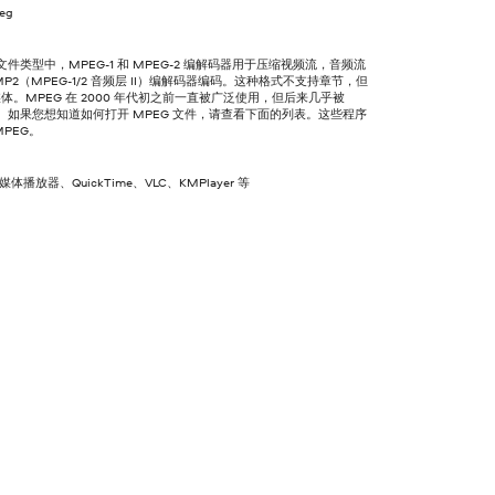
peg
 文件类型中，MPEG-1 和 MPEG-2 编解码器用于压缩视频流，音频流
MP2（MPEG-1/2 音频层 II）编解码器编码。这种格式不支持章节，但
体。MPEG 在 2000 年代初之前一直被广泛使用，但后来几乎被
代。如果您想知道如何打开 MPEG 文件，请查看下面的列表。这些程序
MPEG。
 媒体播放器、QuickTime、VLC、KMPlayer 等