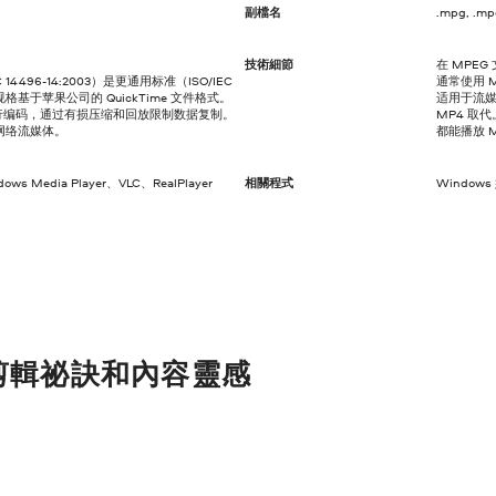
副檔名
.mpg, .m
技術細節
在 MPEG
C 14496-14:2003）是更通用标准（ISO/IEC
通常使用 
其规格基于苹果公司的 QuickTime 文件格式。
适用于流媒
音频进行编码，通过有损压缩和回放限制数据复制。
MP4 取
网络流媒体。
都能播放 
dows Media Player、VLC、RealPlayer
相關程式
Windows
剪輯祕訣和內容靈感