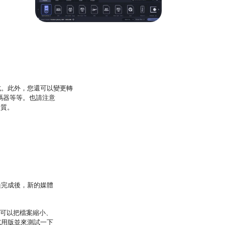
式。此外，您還可以變更轉
轉碼器等等。也請注意
品質。
換完成後，新的媒體
還可以把檔案縮小、
試用版並來測試一下