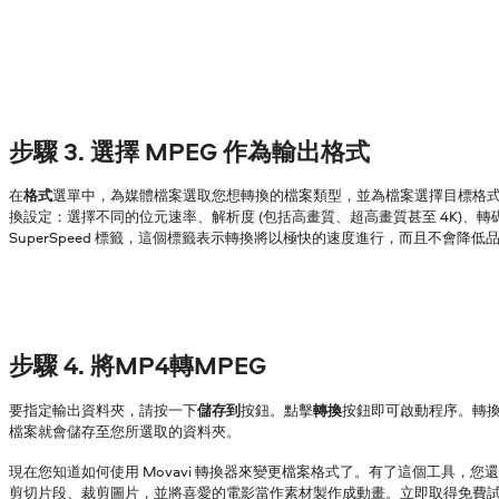
步驟 3. 選擇 MPEG 作為輸出格式
在
格式
選單中，為媒體檔案選取您想轉換的檔案類型，並為檔案選擇目標格
換設定：選擇不同的位元速率、解析度 (包括高畫質、超高畫質甚至 4K)、
SuperSpeed 標籤，這個標籤表示轉換將以極快的速度進行，而且不會降低
步驟 4. 將MP4轉MPEG
要指定輸出資料夾，請按一下
儲存到
按鈕。點擊
轉換
按鈕即可啟動程序。轉
檔案就會儲存至您所選取的資料夾。
現在您知道如何使用 Movavi 轉換器來變更檔案格式了。有了這個工具，您
剪切片段、裁剪圖片，並將喜愛的電影當作素材製作成動畫。立即取得免費