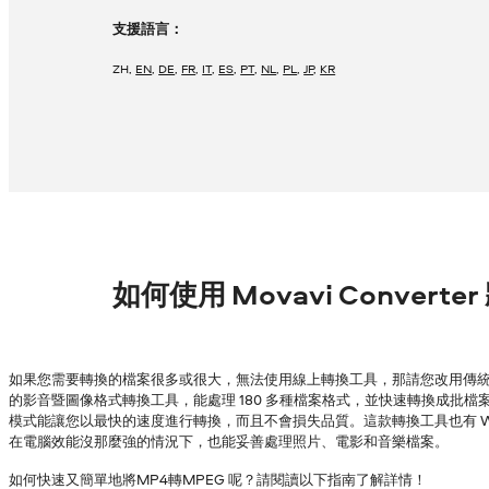
支援語言：
ZH
,
EN
,
DE
,
FR
,
IT
,
ES
,
PT
,
NL
,
PL
,
JP
,
KR
如何使用 Movavi Converte
如果您需要轉換的檔案很多或很大，無法使用線上轉換工具，那請您改用傳統的
的影音暨圖像格式轉換工具，能處理 180 多種檔案格式，並快速轉換成批檔案，
模式能讓您以最快的速度進行轉換，而且不會損失品質。這款轉換工具也有 Wind
在電腦效能沒那麼強的情況下，也能妥善處理照片、電影和音樂檔案。
如何快速又簡單地將MP4轉MPEG 呢？請閱讀以下指南了解詳情！