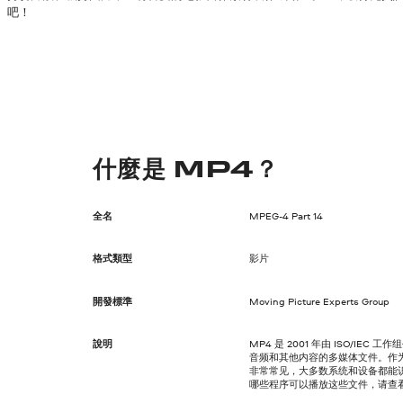
吧！
什麼是 MP4？
全名
MPEG-4 Part 14
格式類型
影片
開發標準
Moving Picture Experts Group
說明
MP4 是 2001 年由 ISO/IE
音频和其他内容的多媒体文件。作为 "M
非常常见，大多数系统和设备都能识
哪些程序可以播放这些文件，请查