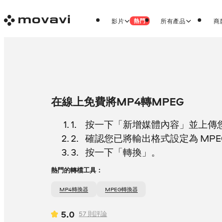
影片
所有產品
商
熱門
在線上免費將MP4轉MPEG
按一下「新增媒體內容」並上傳您的
確認您已將輸出格式設定為 MPE
按一下「轉換」。
熱門的轉檔工具：
MP4轉換器
MPEG轉換器
5.0
57
則評論