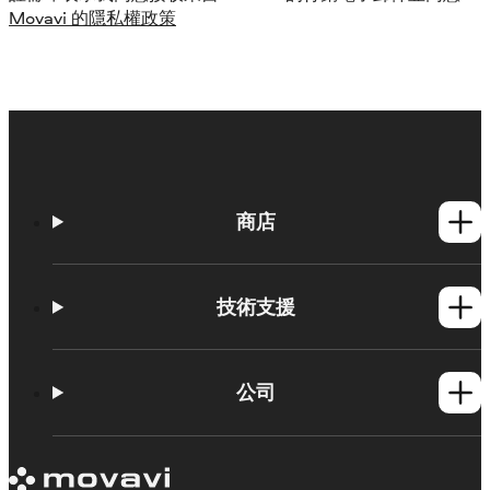
Movavi 的隱私權政策
商店
Windows產品
Mac產品
技術支援
操作方法
學習平台
公司
Movavi 產品系統需求
試用版限制
關於 Movavi
取消訂閱
客戶評價