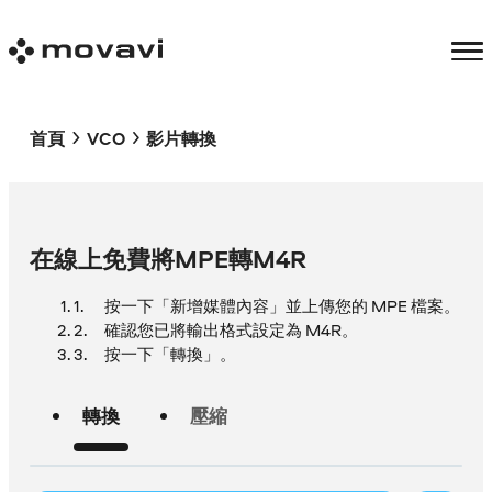
首頁
VCO
影片轉換
在線上免費將MPE轉M4R
按一下「新增媒體內容」並上傳您的 MPE 檔案。
確認您已將輸出格式設定為 M4R。
按一下「轉換」。
轉換
壓縮