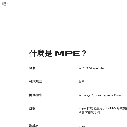
吧！
什麼是 MPE？
全名
MPEG Movie File
格式類型
影片
開發標準
Moving Picture Experts Group
說明
.mpe 扩展名适用于 MPEG 格
含数字视频文件。
副檔名
.mpe