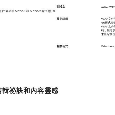
副檔名
.wav, .wa
要采用 MPEG-1 和 MPEG-2 算法进行压
技術細節
WAV 文
"的形式存
WAV 文
码，您可以使
未压缩的
相關程式
Windows
剪輯祕訣和內容靈感