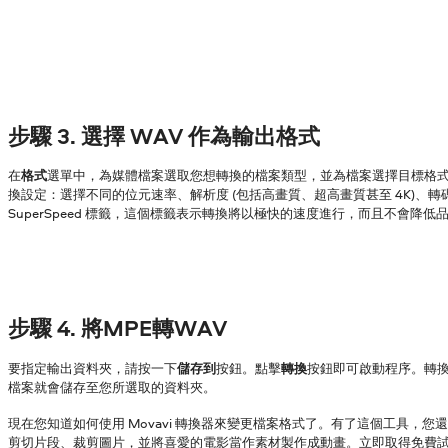
步驟 3. 選擇 WAV 作為輸出格式
在
格式
選單中，為媒體檔案選取您想轉換的檔案類型，並為檔案選擇目標格
換設定：選擇不同的位元速率、解析度 (包括高畫質、超高畫質甚至 4K)、
SuperSpeed 標籤，這個標籤表示轉換將以極快的速度進行，而且不會降低
步驟 4. 將MPE轉WAV
要指定輸出資料夾，請按一下
儲存到
按鈕。點擊
轉換
按鈕即可啟動程序。轉
檔案就會儲存至您所選取的資料夾。
現在您知道如何使用 Movavi 轉換器來變更檔案格式了。有了這個工具，您
剪切片段、裁剪圖片，並將喜愛的電影當作素材製作成動畫。立即取得免費