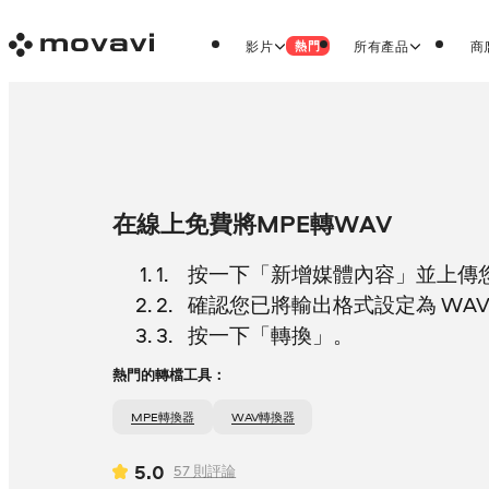
影片
所有產品
商
熱門
在線上免費將MPE轉WAV
按一下「新增媒體內容」並上傳您的
確認您已將輸出格式設定為 WA
按一下「轉換」。
熱門的轉檔工具：
MPE轉換器
WAV轉換器
5.0
57
則評論