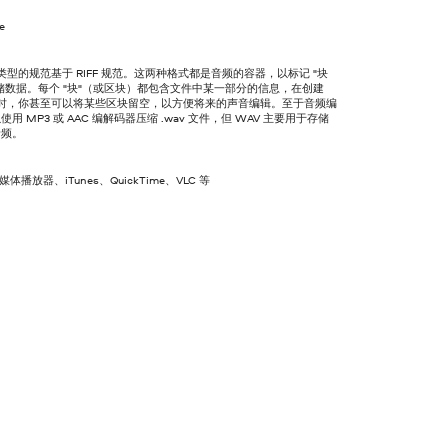
ve
件类型的规范基于 RIFF 规范。这两种格式都是音频的容器，以标记 "块
储数据。每个 "块"（或区块）都包含文件中某一部分的信息，在创建
件时，你甚至可以将某些区块留空，以方便将来的声音编辑。至于音频编
用 MP3 或 AAC 编解码器压缩 .wav 文件，但 WAV 主要用于存储
音频。
 媒体播放器、iTunes、QuickTime、VLC 等