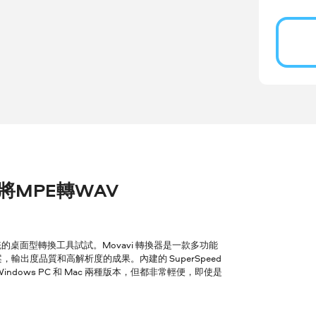
r 將MPE轉WAV
桌面型轉換工具試試。Movavi 轉換器是一款多功能
輸出度品質和高解析度的成果。內建的 SuperSpeed
ows PC 和 Mac 兩種版本，但都非常輕便，即使是