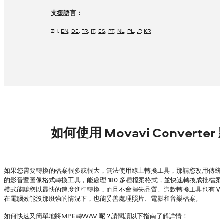
支援語言：
ZH
,
EN
,
DE
,
FR
,
IT
,
ES
,
PT
,
NL
,
PL
,
JP
,
KR
如何使用 Movavi Converte
如果您需要轉換的檔案很多或很大，無法使用線上轉換工具，那請您改用傳統的
的影音暨圖像格式轉換工具，能處理 180 多種檔案格式，並快速轉換成批檔案，
模式能讓您以最快的速度進行轉換，而且不會損失品質。這款轉換工具也有 Wind
在電腦效能沒那麼強的情況下，也能妥善處理照片、電影和音樂檔案。
如何快速又簡單地將MPE轉WAV 呢？請閱讀以下指南了解詳情！