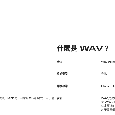
什麼是 WAV？
全名
Waveform 
格式類型
音訊
開發標準
IBM and M
式的视频。MPE 是一种常用的压缩格式，用于包
說明
WAV 是波
持 WAV
或未压缩的
对于需要