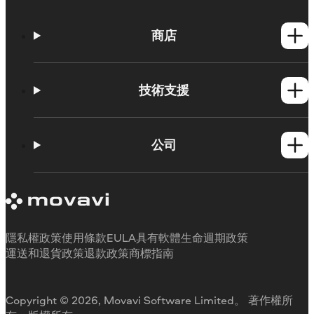
商店
Windows產品
Mac產品
技術支援
操作方法
學習平台
公司
Movavi 產品系統需求
試用版限制
關於 Movavi
取消訂閱
客戶評價
聯絡支援人員
媒體評論
退款
為何要選擇我們
隱私權政策
使用條款
EULA
具有軟體生命週期政策
工作用
運送和退貨政策
退款政策
商標指南
Copyright © 2026, Movavi Software Limited。 著作權所