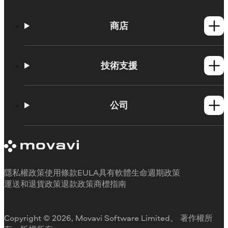
商店
Windows產品
Mac產品
技術支援
操作方法
學習平台
公司
Movavi 產品系統需求
試用版限制
關於 Movavi
取消訂閱
客戶評價
聯絡支援人員
媒體評論
退款
為何要選擇我們
隱私權政策
使用條款
EULA
具有軟體生命週期政策
工作用
運送和退貨政策
退款政策
商標指南
Copyright © 2026, Movavi Software Limited。 著作權所