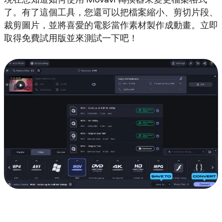
了。有了這個工具，您還可以把檔案縮小、剪切片段、
裁剪圖片，並將喜愛的電影當作素材製作成動畫。立即
取得免費試用版並來測試一下吧！