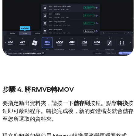
步驟 4. 將RMVB轉MOV
要指定輸出資料夾，請按一下
儲存到
按鈕。點擊
轉換
按
鈕即可啟動程序。轉換完成後，新的媒體檔案就會儲存
至您所選取的資料夾。
現在您知道如何使用 Movavi 轉換器來變更檔案格式