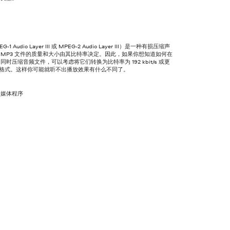
-1 Audio Layer III 或 MPEG-2 Audio Layer III）是一种有损压缩声
MP3 文件的质量和大小由其比特率决定。因此，如果你想知道如何在
同时压缩音频文件，可以考虑将它们转换为比特率为 192 kbit/s 或更
3 格式。这样你可能就听不出播放效果有什么不同了。
多媒体程序