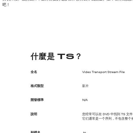
吧！
什麼是 TS？
全名
Video Transport Stream File
格式類型
影片
開發標準
N/A
說明
您经常可以在 DVD 中找到 TS 文
它们通常是一个序列，不包含整个
副檔名
.ts