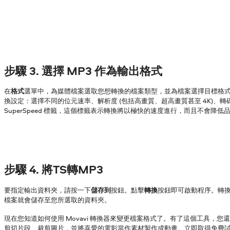
步驟 3. 選擇 MP3 作為輸出格式
在
格式
選單中，為媒體檔案選取您想轉換的檔案類型，並為檔案選擇目標格
換設定：選擇不同的位元速率、解析度 (包括高畫質、超高畫質甚至 4K)、
SuperSpeed 標籤，這個標籤表示轉換將以極快的速度進行，而且不會降低
步驟 4. 將TS轉MP3
要指定輸出資料夾，請按一下
儲存到
按鈕。點擊
轉換
按鈕即可啟動程序。轉
檔案就會儲存至您所選取的資料夾。
現在您知道如何使用 Movavi 轉換器來變更檔案格式了。有了這個工具，您
剪切片段、裁剪圖片，並將喜愛的電影當作素材製作成動畫。立即取得免費