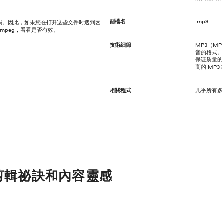
副檔名
.mp3
标准编码。因此，如果您在打开这些文件时遇到困
mpeg，看看是否有效。
技術細節
MP3（MPEG
音的格式。
保证质量的
高的 MP
相關程式
几乎所有
剪輯祕訣和內容靈感