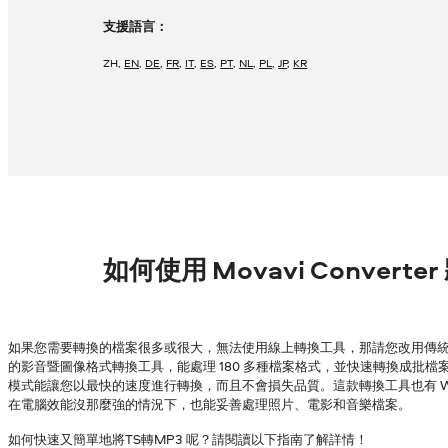
支援語言：
ZH
,
EN
,
DE
,
FR
,
IT
,
ES
,
PT
,
NL
,
PL
,
JP
,
KR
如何使用 Movavi Converte
如果您需要轉換的檔案很多或很大，無法使用線上轉換工具，那請您改用傳統的
的影音暨圖像格式轉換工具，能處理 180 多種檔案格式，並快速轉換成批檔案，
模式能讓您以最快的速度進行轉換，而且不會損失品質。這款轉換工具也有 Wind
在電腦效能沒那麼強的情況下，也能妥善處理照片、電影和音樂檔案。
如何快速又簡單地將TS轉MP3 呢？請閱讀以下指南了解詳情！