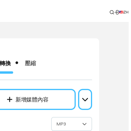
ZH
轉換
壓縮
新增媒體內容
成
MP3