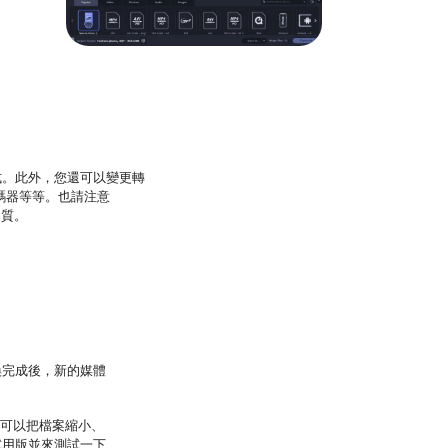
式。此外，您還可以變更轉
轉碼器等等。也請注意
品質。
換完成後，新的媒體
還可以把檔案縮小、
試用版並來測試一下