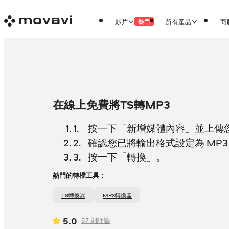
影片
所有產品
商
熱門
在線上免費將TS轉MP3
按一下「新增媒體內容」並上傳您的
確認您已將輸出格式設定為 MP3
按一下「轉換」。
熱門的轉檔工具：
TS轉換器
MP3轉換器
5.0
57
則評論