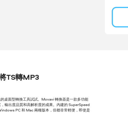
r 將TS轉MP3
桌面型轉換工具試試。Movavi 轉換器是一款多功能
輸出度品質和高解析度的成果。內建的 SuperSpeed
ows PC 和 Mac 兩種版本，但都非常輕便，即使是