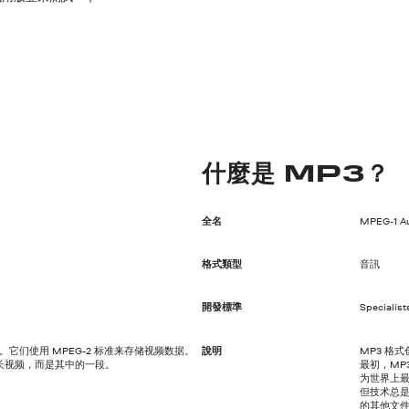
什麼是 MP3？
全名
MPEG-1 Aud
格式類型
音訊
開發標準
Specialist
件。它们使用 MPEG-2 标准来存储视频数据。
說明
MP3 格式
长视频，而是其中的一段。
最初，MP
为世界上最
但技术总
的其他文