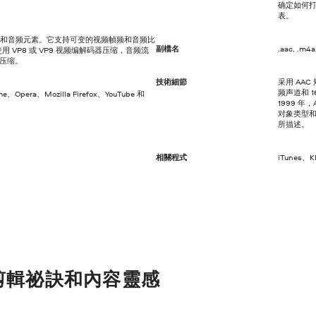
确定如何打
表。
 视频和音频元素。它支持可变的视频帧频和音频比
副檔名
.aac, .m4a
用 VP8 或 VP9 视频编解码器压缩，音频流
码器压缩。
技術細節
采用 AAC
频声道和 
me、Opera、Mozilla Firefox、YouTube 和
1999 年
对象类型和永
所描述。
相關程式
iTunes、K
剪輯祕訣和內容靈感