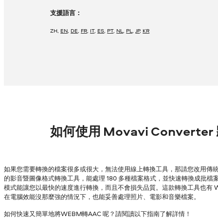
支援語言：
ZH
,
EN
,
DE
,
FR
,
IT
,
ES
,
PT
,
NL
,
PL
,
JP
,
KR
如何使用 Movavi Converte
如果您需要轉換的檔案很多或很大，無法使用線上轉換工具，那請您改用傳統的
的影音暨圖像格式轉換工具，能處理 180 多種檔案格式，並快速轉換成批檔案，
模式能讓您以最快的速度進行轉換，而且不會損失品質。這款轉換工具也有 Wind
在電腦效能沒那麼強的情況下，也能妥善處理照片、電影和音樂檔案。
如何快速又簡單地將WEBM轉AAC 呢？請閱讀以下指南了解詳情！