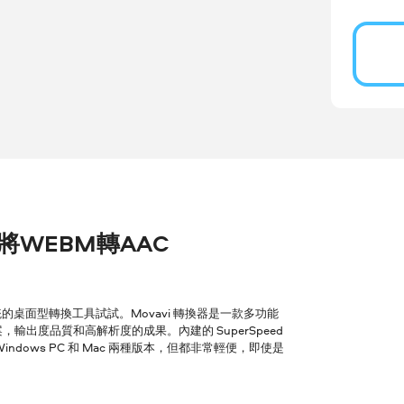
r 將WEBM轉AAC
桌面型轉換工具試試。Movavi 轉換器是一款多功能
輸出度品質和高解析度的成果。內建的 SuperSpeed
ows PC 和 Mac 兩種版本，但都非常輕便，即使是