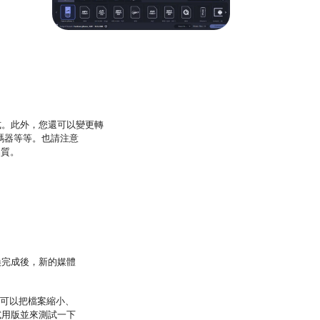
式。此外，您還可以變更轉
轉碼器等等。也請注意
品質。
換完成後，新的媒體
還可以把檔案縮小、
試用版並來測試一下