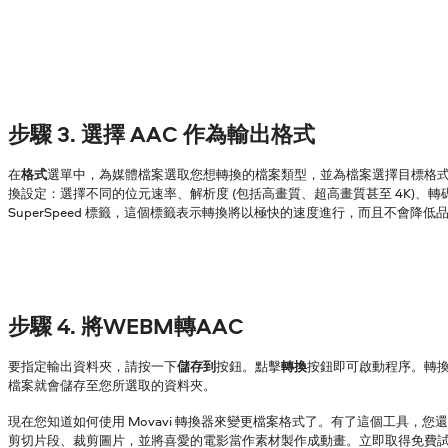
步驟 3. 選擇 AAC 作為輸出格式
在
格式
選單中，為媒體檔案選取您想轉換的檔案類型，並為檔案選擇目標格
換設定：選擇不同的位元速率、解析度 (包括高畫質、超高畫質甚至 4K)、
SuperSpeed 標籤，這個標籤表示轉換將以極快的速度進行，而且不會降低
步驟 4. 將WEBM轉AAC
要指定輸出資料夾，請按一下
儲存到
按鈕。點擊
轉換
按鈕即可啟動程序。轉
檔案就會儲存至您所選取的資料夾。
現在您知道如何使用 Movavi 轉換器來變更檔案格式了。有了這個工具，您
剪切片段、裁剪圖片，並將喜愛的電影當作素材製作成動畫。立即取得免費