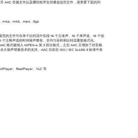
开 AAC 音频文件以及哪些程序支持播放这些文件，请查看下面的列
, .m4p, .m4b, .mp4, .3gp
 规范的文件可在单个比特流中实现 16 个立体声、16 个单声道、16 个低
16 个注释声道的时间噪声整形、非均匀采样和比特流重新格式化。
，AAC 格式被纳入 MPEG-4 第 3 部分格式，之后 AAC 又增加了对音频
久噪声替换技术的支持。AAC 目前在 ISO / IEC 14496-3 标准中有
MPlayer、RealPlayer、VLC 等