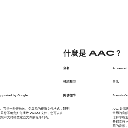
什麼是 AAC？
全名
Advanced 
格式類型
音訊
upported by Google
開發標準
Fraunhofer
le 的缩写。它是一种开放的、免版税的视听文件格式，
說明
AAC 是
。如果您不确定如何播放 WebM 文件，您可以在
常用的音频
的信息和支持播放这些文件的程序列表。
比特率相近
备都支持 
藏的音频，