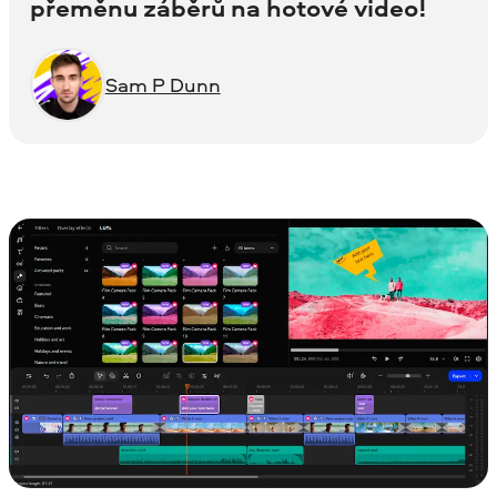
přeměnu záběrů na hotové video!
Sam P Dunn