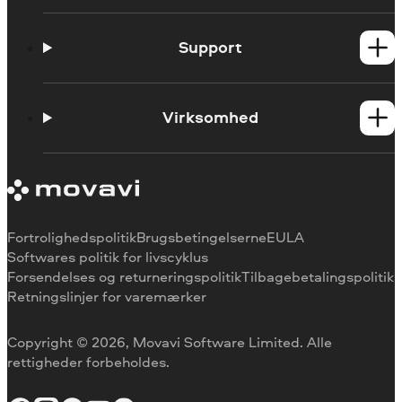
Windows-produkter
Mac-produkter
Support
Kontakt support
Systemkrav
Virksomhed
Prøveversionens begrænsninger
Annuller abonnement
Om Movavi
Refusion
Udtalelser
Medieanmeldelser
Hvorfor vælge os
Fortrolighedspolitik
Brugsbetingelserne
EULA
Softwares politik for livscyklus
Forsendelses og returneringspolitik
Tilbagebetalingspolitik
Retningslinjer for varemærker
Copyright © 2026, Movavi Software Limited. Alle
rettigheder forbeholdes.