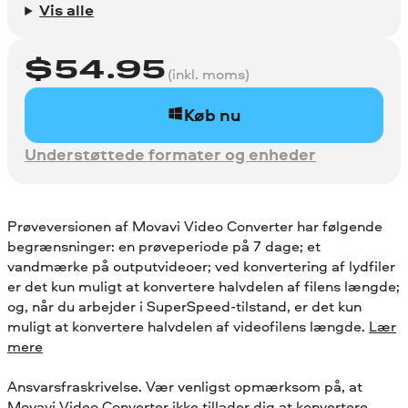
Vis alle
$
54.95
(inkl. moms)
Køb nu
Understøttede formater og enheder
Prøveversionen af Movavi Video Converter har følgende
begrænsninger: en prøveperiode på 7 dage; et
vandmærke på outputvideoer; ved konvertering af lydfiler
er det kun muligt at konvertere halvdelen af filens længde;
og, når du arbejder i SuperSpeed-tilstand, er det kun
muligt at konvertere halvdelen af videofilens længde.
Lær
mere
Ansvarsfraskrivelse. Vær venligst opmærksom på, at
Movavi Video Converter ikke tillader dig at konvertere