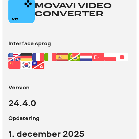
MOVAVI VIDEO
CONVERTER
Tilføj dine lyd- eller billedfiler i
programvinduet.
Interface sprog
Vælg det format, som du vil
konvertere dine filer til.
Klik på knappen
Convert
. De
behandlede filer er klar efter blot
Version
et par minutter.
24.4.0
Opdatering
1. december 2025