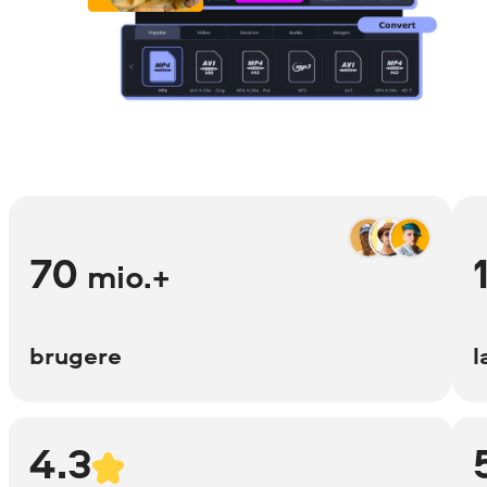
70
mio.+
brugere
l
4.3