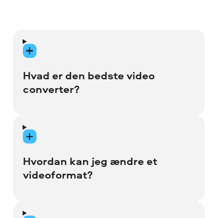
Hvad er den bedste video
converter?
Der findes mange mediekonverterings-
apps, der er mere eller mindre nyttige, når
du skal håndtere dine filer. Det er meget
Hvordan kan jeg ændre et
vanskeligt at finde det værktøj, der gør
videoformat?
præcis det, som du har brug for og er
bedre end andre muligheder. En god
videoformatkonverter skal omfatte
Brug en særlig videofilkonverter som f.eks.