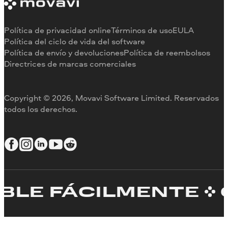
Limitaciones de la versión de prueba
Testimonios
Cancelar suscripción
Reseñas en los medios
Reembolso
Por qué elegirnos
Política de privacidad online
Términos de uso
EULA
Para el trabajo
Política del ciclo de vida del software
Política de envío y devoluciones
Política de reembolsos
Directrices de marcas comerciales
Copyright © 2026, Movavi Software Limited. Reservados
todos los derechos.
E FÁCILMENTE
CRE