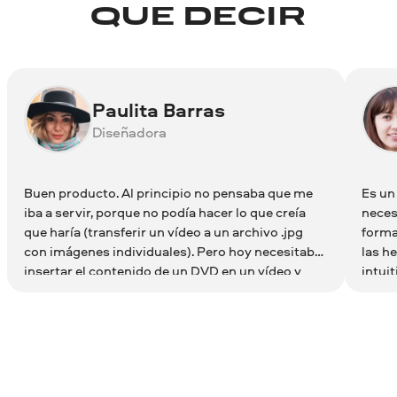
QUE DECIR
Paulita Barras
Diseñadora
Buen producto. Al principio no pensaba que me
Es un
iba a servir, porque no podía hacer lo que creía
neces
que haría (transferir un vídeo a un archivo .jpg
forma
con imágenes individuales). Pero hoy necesitaba
las h
insertar el contenido de un DVD en un vídeo y
intui
funcionó a la perfección.
las e