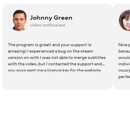
Johnny Green
video enthusiast
The program is great! and your support is
Nice 
amazing! I experienced a bug on the steam
becaus
version on with I was not able to merge subtitles
would 
with the video, but I contacted the support and
indivi
you guys sent me a licence key for the website
incor
version of the program! This versions works
perfec
flawless!! this is one of the best video software
that I've ever used! thanks for the great product
and the amazing support! keep the great work!