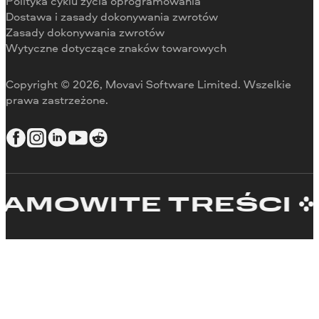
Do pracy
Polityka cyklu życia oprogramowania
Dostawa i zasady dokonywania zwrotów
Zasady dokonywania zwrotów
Wytyczne dotyczące znaków towarowych
Copyright © 2026, Movavi Software Limited. Wszelkie
prawa zastrzeżone.
OWITE TREŚCI
Z 