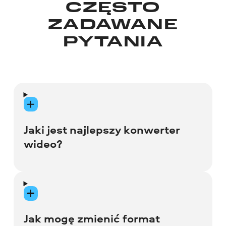
CZĘSTO
ZADAWANE
PYTANIA
Jaki jest najlepszy konwerter
wideo?
Jest wiele aplikacji do konwersji
multimediów, które w różnym stopniu
mogą ułatwić obsługę plików. Znalezienie
Jak mogę zmienić format