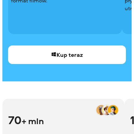
format filmów.
pły
utr
Kup teraz
70
+ mln