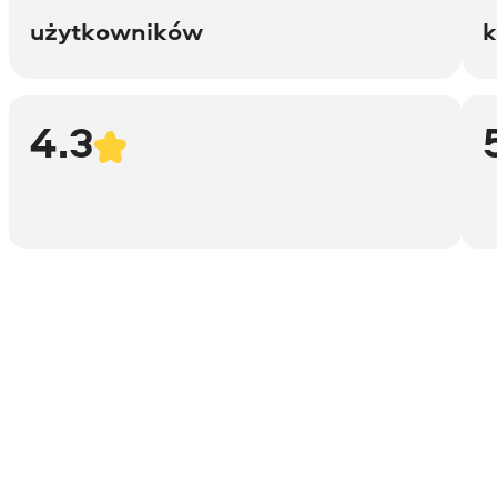
użytkowników
k
4.3