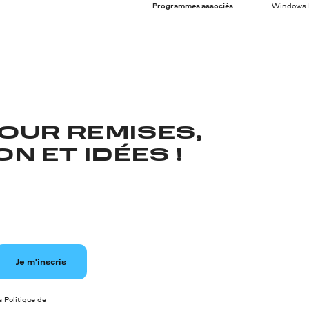
Programmes associés
Windows Me
OUR REMISES,
N ET IDÉES !
Je m'inscris
la
Politique de