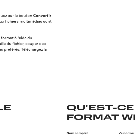
iquez sur le bouton
Convertir
ux fichiers multimédias sont
 format à l'aide du
lle du fichier, couper des
ms préférés. Téléchargez la
LE
QU'EST-CE
FORMAT W
Nom complet
Windows 