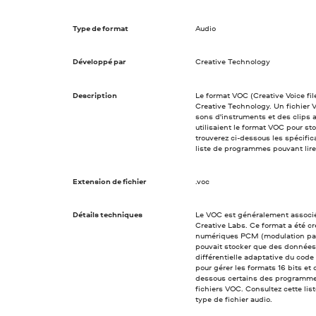
Type de format
Audio
Développé par
Creative Technology
Description
Le format VOC (Creative Voice fi
Creative Technology. Un fichier 
sons d'instruments et des clips 
utilisaient le format VOC pour sto
trouverez ci-dessous les spécific
liste de programmes pouvant lire
Extension de fichier
.voc
Détails techniques
Le VOC est généralement associé 
Creative Labs. Ce format a été c
numériques PCM (modulation par
pouvait stocker que des donnée
différentielle adaptative du code 
pour gérer les formats 16 bits e
dessous certains des programmes
fichiers VOC. Consultez cette li
type de fichier audio.