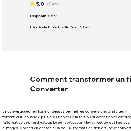
5.0
57
avis
Disponible en :
FR
,
EN
,
DE
,
IT
,
ES
,
PT
,
NL
,
PL
,
JP
,
KR
,
ZH
Comment transformer un f
Converter
Le convertisseur en ligne ci-dessus permet les conversions gratuites ill
format VOC en WMV plusieurs fichiers à la fois ou si votre fichier est tr
l'alternative pour ordinateur. Le convertisseur Movavi est un outil polyv
d'images. Il prend en charge plus de 180 formats de fichiers, peut conver