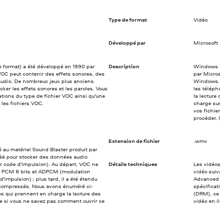
Type de format
Vidéo
Développé par
Microsoft
le format) a été développé en 1990 par
Description
Windows M
VOC peut contenir des effets sonores, des
par Micros
audio. De nombreux jeux plus anciens
Windows. 
cker les effets sonores et les paroles. Vous
les télép
ations du type de fichier VOC ainsi qu'une
la lecture
 les fichiers VOC.
charge sur
vos fichie
procéder, 
Extension de fichier
.wmv
au matériel Sound Blaster produit par
réé pour stocker des données audio
 code d'impulsion). Au départ, VOC ne
Détails techniques
Les vidéo
s PCM 8 bits et ADPCM (modulation
vidéo su
d'impulsion) ; plus tard, il a été étendu
Advanced 
t compressés. Nous avons énuméré ci-
spécifica
 qui prennent en charge la lecture des
(DRM), ce 
ste si vous ne savez pas comment ouvrir ce
vidéo en l