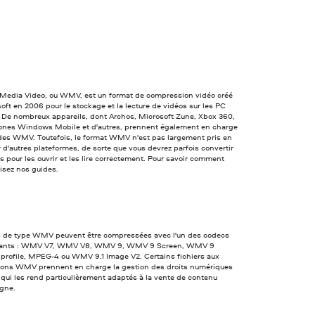
edia Video, ou WMV, est un format de compression vidéo créé
oft en 2006 pour le stockage et la lecture de vidéos sur les PC
De nombreux appareils, dont Archos, Microsoft Zune, Xbox 360,
hones Windows Mobile et d'autres, prennent également en charge
 des WMV. Toutefois, le format WMV n'est pas largement pris en
 d'autres plateformes, de sorte que vous devrez parfois convertir
rs pour les ouvrir et les lire correctement. Pour savoir comment
lisez nos guides.
s de type WMV peuvent être compressées avec l'un des codecs
ivants : WMV V7, WMV V8, WMV 9, WMV 9 Screen, WMV 9
profile, MPEG-4 ou WMV 9.1 Image V2. Certains fichiers aux
tions WMV prennent en charge la gestion des droits numériques
qui les rend particulièrement adaptés à la vente de contenu
igne.