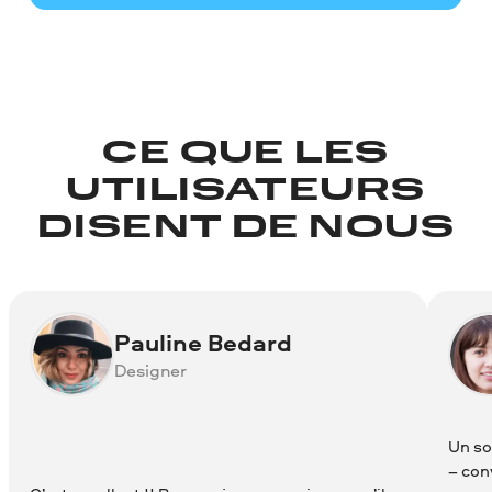
CE QUE LES
UTILISATEURS
DISENT DE NOUS
Pauline Bedard
Designer
Un so
– con