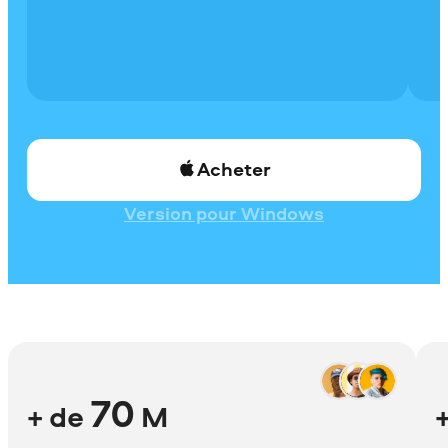
Acheter
Version pour Windows
70
+ de
M