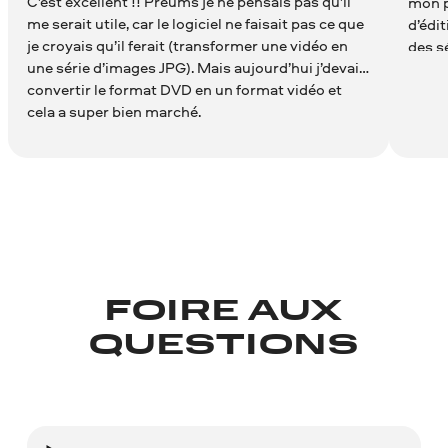
C’est excellent !! Preums je ne pensais pas qu’il
mon pr
me serait utile, car le logiciel ne faisait pas ce que
d’édi
je croyais qu’il ferait (transformer une vidéo en
des s
une série d’images JPG). Mais aujourd’hui j’devais
convertir le format DVD en un format vidéo et
cela a super bien marché.
FOIRE AUX
QUESTIONS