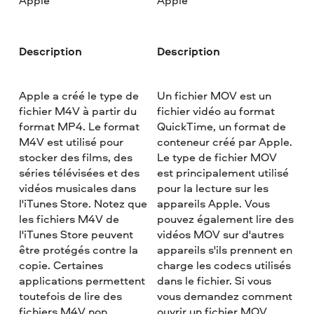
Apple
Apple
Description
Description
Apple a créé le type de
Un fichier MOV est un
fichier M4V à partir du
fichier vidéo au format
format MP4. Le format
QuickTime, un format de
M4V est utilisé pour
conteneur créé par Apple.
stocker des films, des
Le type de fichier MOV
séries télévisées et des
est principalement utilisé
vidéos musicales dans
pour la lecture sur les
l'iTunes Store. Notez que
appareils Apple. Vous
les fichiers M4V de
pouvez également lire des
l'iTunes Store peuvent
vidéos MOV sur d'autres
être protégés contre la
appareils s'ils prennent en
copie. Certaines
charge les codecs utilisés
applications permettent
dans le fichier. Si vous
toutefois de lire des
vous demandez comment
fichiers M4V non
ouvrir un fichier MOV,