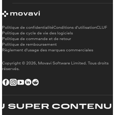
Remboursement
Pourquoi nous choisir
Couper une vidéo
Au travail
Recadrer une vidéo
Changer la vitesse de une vidéo
Pivoter une vidéo
Politique de confidentialité
Conditions d'utilisation
CLUF
Redimensionner une vidéo
Politique de cycle de vie des logiciels
Politique de commande et de retour
Inverser une vidéo
Politique de remboursement
Stabiliser une vidéo
Règlement d'usage des marques commerciales
Ajuster une vidéo
Ajouter du texte à une vidéo
Copyright © 2026, Movavi Software Limited. Tous droits
réservés.
 SUPER CONTENU
C