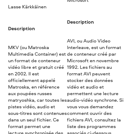
Microsoft
Lasse Kärkkäinen
Description
Description
AVI, ou Audio Video
MKV (ou Matroska
Interleave, est un format
Multimedia Container) est
de conteneur créé par
un format de conteneur
Microsoft en novembre
vidéo libre et gratuit créé
1992. Les fichiers au
en 2002. Il est
format AVI peuvent
officiellement appelé
stocker des données
Matroska, en référence
vidéo et audio et
aux poupées russes
permettent une lecture
matryoshka, car toutes les
audio-vidéo synchrone. Si
pistes vidéo, audio et
vous vous demandez
sous-titres sont contenues
comment ouvrir des
dans un seul fichier. Ce
fichiers AVI, consultez la
format permet une
liste des programmes
lecture synchronisée des
associés ci-dessous.