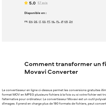
5.0
57
avis
Disponible en :
FR
,
EN
,
DE
,
IT
,
ES
,
PT
,
NL
,
PL
,
JP
,
KR
,
ZH
Comment transformer un f
Movavi Converter
Le convertisseur en ligne ci-dessus permet les conversions gratuites ill
format MOV en MPEG plusieurs fichiers à la fois ou si votre fichier est t
l'alternative pour ordinateur. Le convertisseur Movavi est un outil polyv
d'images. Il prend en charge plus de 180 formats de fichiers, peut conver