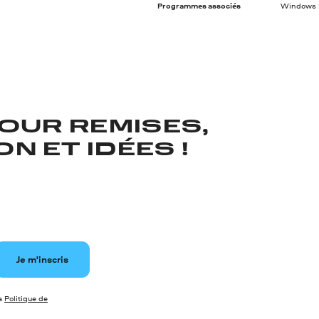
Programmes associés
Windows M
OUR REMISES,
N ET IDÉES !
Je m'inscris
la
Politique de