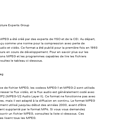
cture Experts Group
MPEG a été créé par des experts de l'ISO et de la CEI. Au départ,
conçu comme une norme pour la compression avec perte de
dio et vidéo. Ce format a été publié pour la première fois en 1993
jours en cours de développement. Pour en savoir plus sur les
ions MPEG et les programmes capables de lire les fichiers
ultez le tableau ci-dessous.
peg
ype de fichier MPEG, les codecs MPEG-1 et MPEG-2 sont utilisés
esser le flux vidéo, et le flux audio est généralement codé avec
P2 (MPEG-1/2 Audio Layer II). Ce format ne fonctionne pas avec
res, mais il est adapté à la diffusion en continu. Le format MPEG
ement utilisé jusqu'au début des années 2000, avant d'être
ent supplanté par le format MP4. Si vous vous demandez
vrir un fichier MPEG, consultez la liste ci-dessous. Ces
s lisent tous les MPEG.