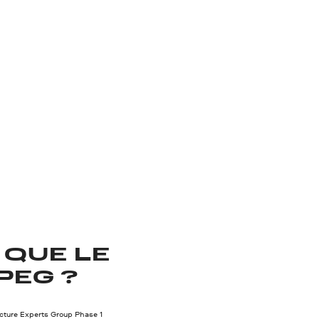
 QUE LE
PEG ?
cture Experts Group Phase 1