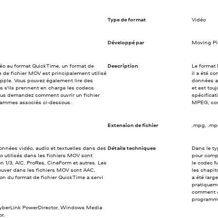
Type de format
Vidéo
Développé par
Moving Pi
déo au format QuickTime, un format de
Description
Le format 
e de fichier MOV est principalement utilisé
il a été 
 Apple. Vous pouvez également lire des
données au
s s'ils prennent en charge les codecs
et est tou
 vous demandez comment ouvrir un fichier
spécificat
grammes associés ci-dessous.
MPEG, cons
Extension de fichier
.mpg, .m
nnées vidéo, audio et textuelles dans des
Détails techniques
Dans le t
o utilisés dans les fichiers MOV sont
pour compr
1/3, AIC, ProRes, CineForm et autres. Les
le codec M
ouver dans les fichiers MOV sont AAC,
les chapit
on du format de fichier QuickTime a servi
a été larg
pratiquem
comment ou
programme
CyberLink PowerDirector, Windows Media
r.