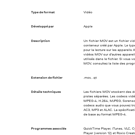
Type de format
Vidéo
Développé par
Apple
Description
Un fichier MOV est un fichier vi
conteneur créé par Apple. Le typ
pour la lecture sur les appareils
vidéos MOV sur d'autres appareil
utilisés dans le fichier. Si vous
MOV, consultez la liste des pro
Extension de fichier
.mov, .qt
Détails techniques
Les fichiers MOV stockent des do
pistes séparées. Les codecs vidé
MPEG-4, H.264, MJPEG, Sorenson 
codecs audio que vous pouvez tr
AC3, MP3 et ALAC. La spécificati
de base au format MPEG-4.
Programmes associés
QuickTime Player, iTunes, VLC, 
Player (version 12) et Roxio Creato