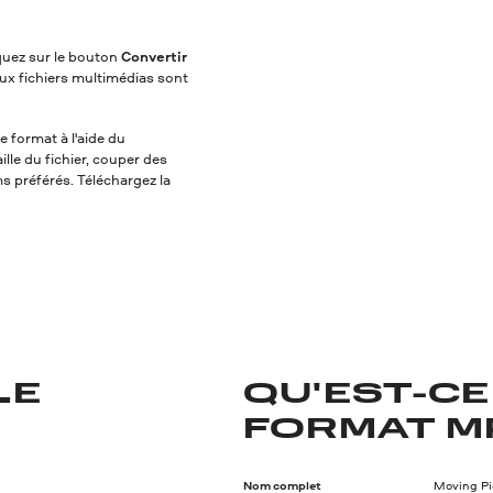
iquez sur le bouton
Convertir
ux fichiers multimédias sont
e format à l'aide du
lle du fichier, couper des
ms préférés. Téléchargez la
LE
QU'EST-CE
FORMAT M
Nom complet
Moving Pi