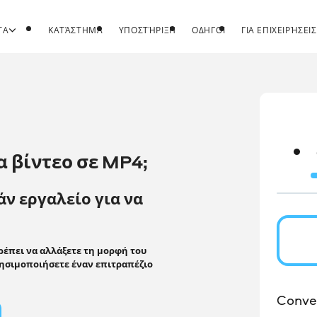
ΤΑ
ΚΑΤΆΣΤΗΜΑ
ΥΠΟΣΤΉΡΙΞΗ
ΟΔΗΓΟΊ
ΓΙΑ ΕΠΙΧΕΙΡΉΣΕΙΣ
α βίντεο σε MP4;
ν εργαλείο για να
ρέπει να αλλάξετε τη μορφή του
χρησιμοποιήσετε έναν επιτραπέζιο
Conver