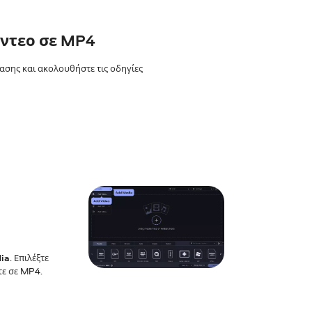
ίντεο σε MP4
ασης και ακολουθήστε τις οδηγίες
ia
. Επιλέξτε
τε σε MP4.