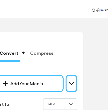
GR
Convert
Compress
Add Your Media
t to
MP4