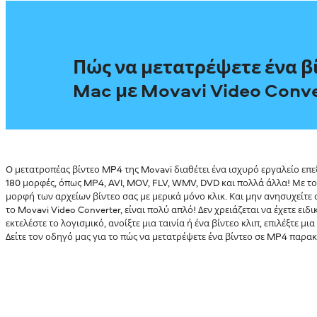
Πώς να μετατρέψετε ένα β
Mac με Movavi Video Conv
Ο μετατροπέας βίντεο MP4 της Movavi διαθέτει ένα ισχυρό εργαλείο ε
180 μορφές, όπως MP4, AVI, MOV, FLV, WMV, DVD και πολλά άλλα! Με το 
μορφή των αρχείων βίντεο σας με μερικά μόνο κλικ. Και μην ανησυχείτε 
το Movavi Video Converter, είναι πολύ απλό! Δεν χρειάζεται να έχετε ειδ
εκτελέστε το λογισμικό, ανοίξτε μια ταινία ή ένα βίντεο κλιπ, επιλέξτε μ
Δείτε τον οδηγό μας για το πώς να μετατρέψετε ένα βίντεο σε MP4 παρακ