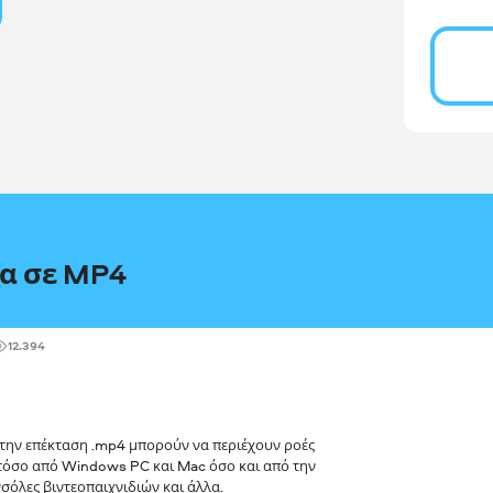
ία σε MP4
12.394
την επέκταση .mp4 μπορούν να περιέχουν ροές
 τόσο από Windows PC και Mac όσο και από την
σόλες βιντεοπαιχνιδιών και άλλα.