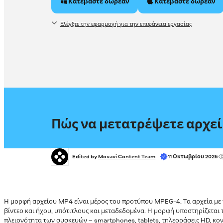
Κατεβάστε δωρεάν
Κατεβάστε δωρεάν
Ελέγξτε την εφαρμογή για την επιφάνεια εργασίας
Πώς να μετατρέψετε αρχε
Edited by 
Movavi Content Team
11 Οκτωβρίου 2025
Η μορφή αρχείου MP4 είναι μέρος του προτύπου MPEG-4. Τα αρχεία με 
βίντεο και ήχου, υπότιτλους και μεταδεδομένα. Η μορφή υποστηρίζεται
πλειονότητα των συσκευών – smartphones, tablets, τηλεοράσεις HD, κον