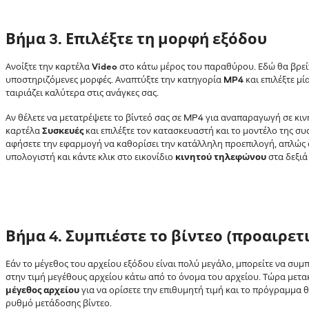
Βήμα
3. Επιλέξτε τη μορφή εξόδου
Ανοίξτε την καρτέλα
Video
στο κάτω μέρος του παραθύρου. Εδώ θα βρείτε
υποστηριζόμενες μορφές. Αναπτύξτε την κατηγορία
MP4
και επιλέξτε μ
ταιριάζει καλύτερα στις ανάγκες σας.
Αν θέλετε να μετατρέψετε το βίντεό σας σε MP4 για αναπαραγωγή σε κιν
καρτέλα
Συσκευές
και επιλέξτε τον κατασκευαστή και το μοντέλο της συσ
αφήσετε την εφαρμογή να καθορίσει την κατάλληλη προεπιλογή, απλώς 
υπολογιστή και κάντε κλικ στο εικονίδιο
κινητού τηλεφώνου
στα δεξιά
Βήμα
4. Συμπιέστε το βίντεο (προαιρετ
Εάν το μέγεθος του αρχείου εξόδου είναι πολύ μεγάλο, μπορείτε να συμπι
στην τιμή μεγέθους αρχείου κάτω από το όνομα του αρχείου. Τώρα μετα
μέγεθος αρχείου
για να ορίσετε την επιθυμητή τιμή και το πρόγραμμα
ρυθμό μετάδοσης βίντεο.