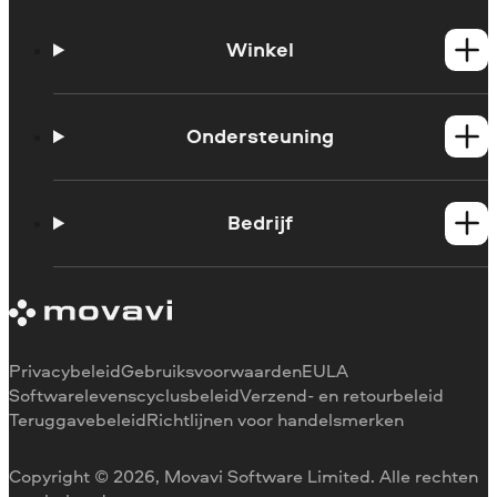
Winkel
Windows-producten
Mac-producten
Ondersteuning
Handleidingen
Support contacteren
Bedrijf
Systeemvereisten
Beperkingen van de proefversie
Over Movavi
Abonnement annuleren
Ervaringen
Terugbetaling
Mediarecensies
Waarom voor ons kiezen
Privacybeleid
Gebruiksvoorwaarden
EULA
Voor het werk
Softwarelevenscyclusbeleid
Verzend- en retourbeleid
Teruggavebeleid
Richtlijnen voor handelsmerken
Copyright © 2026, Movavi Software Limited. Alle rechten