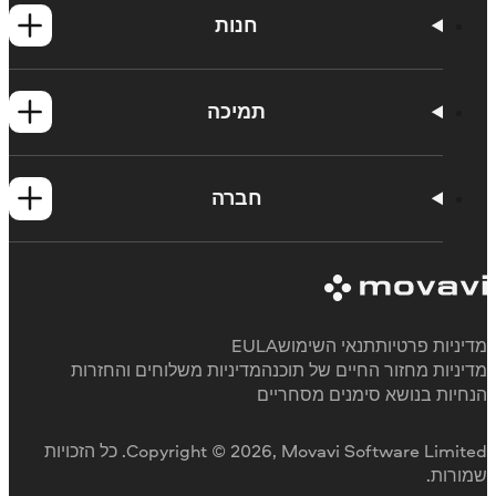
חנות
מוצרי Windows
מוצרי Mac
תמיכה
יצירת קשר עם התמיכה
דרישות מערכת למוצרי Movavi
חברה
אודות Movavi
המלצות
ביקורות מדיה
מדוע לבחור בנו
דיניות פרטיות
תנאי השימוש
EULA
דיניות מחזור החיים של תוכנה
מדיניות משלוחים והחזרות
נחיות בנושא סימנים מסחריים
Copyright © 2026, Movavi Software Limited. כל הזכויות
מורות.