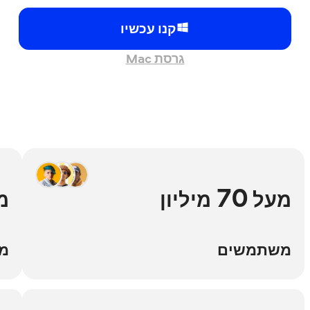
קנו עכשיו
גרסת Mac
70
מעל
מיליון
מע
משתמשים
מדי