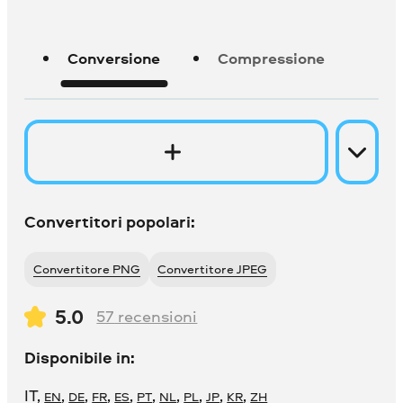
Conversione
Compressione
Convertitori popolari:
Convertitore PNG
Convertitore JPEG
5.0
57
recensioni
Disponibile in:
IT
,
,
,
,
,
,
,
,
,
,
EN
DE
FR
ES
PT
NL
PL
JP
KR
ZH