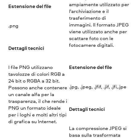
ampiamente utilizzato per
Estensione del file
l'archiviazione e il
trasferimento di
immagini. Il formato JPEG
.png
viene utilizzato anche per
scattare foto con le
fotocamere digitali.
Dettagli tecnici
Estensione del file
I file PNG utilizzano
tavolozze di colori RGB a
24 bit o RGBA a 32 bit.
.jpg, .jpeg, .jfif, .jif, .jfi,.jpe
Possono anche contenere
un canale alfa per la
trasparenza, il che rende i
PNG un formato ideale
Dettagli tecnici
per i loghi e molti altri tipi
di grafica su Internet.
La compressione JPEG si
basa sulla trasformata