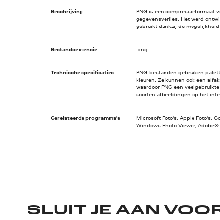
Beschrijving
PNG is een compressieformaat vo
gegevensverlies. Het werd ontwi
gebruikt dankzij de mogelijkheid
Bestandsextensie
.png
Technische specificaties
PNG-bestanden gebruiken palette
kleuren. Ze kunnen ook een alfak
waardoor PNG een veelgebruikte i
soorten afbeeldingen op het inte
Gerelateerde programma's
Microsoft Foto's, Apple Foto's, G
Windows Photo Viewer, Adobe® 
SLUIT JE AAN VOO