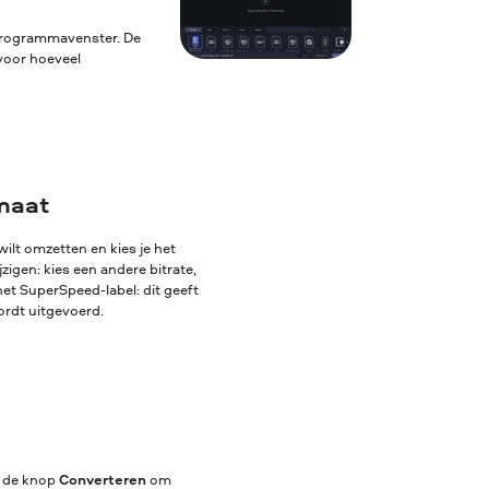
 programmavenster. De
voor hoeveel
rmaat
ilt omzetten en kies je het
igen: kies een andere bitrate,
het SuperSpeed-label: dit geeft
ordt uitgevoerd.
p de knop
Converteren
om