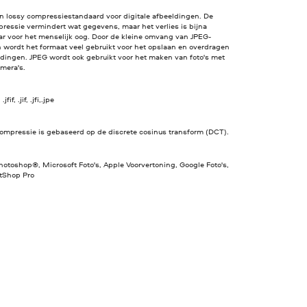
en lossy compressiestandaard voor digitale afbeeldingen. De
ressie vermindert wat gegevens, maar het verlies is bijna
r voor het menselijk oog. Door de kleine omvang van JPEG-
 wordt het formaat veel gebruikt voor het opslaan en overdragen
ldingen. JPEG wordt ook gebruikt voor het maken van foto's met
amera's.
jfif, .jif, .jfi,.jpe
ompressie is gebaseerd op de discrete cosinus transform (DCT).
otoshop®, Microsoft Foto's, Apple Voorvertoning, Google Foto's,
ntShop Pro