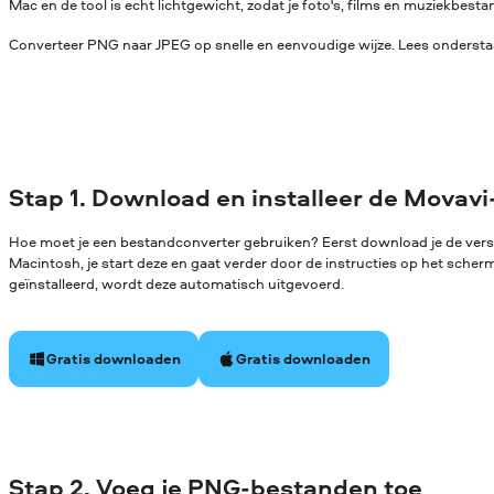
Mac en de tool is echt lichtgewicht, zodat je foto's, films en muziekbe
Converteer PNG naar JPEG op snelle en eenvoudige wijze. Lees onderstaa
Stap 1. Download en installeer de Movavi
Hoe moet je een bestandconverter gebruiken? Eerst download je de ver
Macintosh, je start deze en gaat verder door de instructies op het sche
geïnstalleerd, wordt deze automatisch uitgevoerd.
Gratis downloaden
Gratis downloaden
Stap 2. Voeg je PNG-bestanden toe