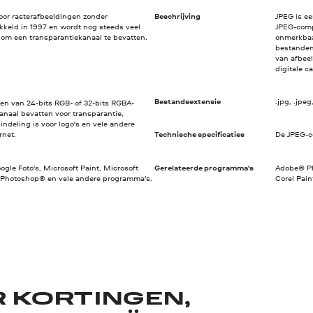
or rasterafbeeldingen zonder
Beschrijving
JPEG is e
kkeld in 1997 en wordt nog steeds veel
JPEG-comp
 om een transparantiekanaal te bevatten.
onmerkbaa
bestanden
van afbee
digitale c
Bestandsextensie
.jpg, .jpeg, .
n van 24-bits RGB- of 32-bits RGBA-
anaal bevatten voor transparantie,
ndeling is voor logo's en vele andere
rnet.
Technische specificaties
De JPEG-c
oogle Foto's, Microsoft Paint, Microsoft
Gerelateerde programma's
Adobe® Ph
Photoshop® en vele andere programma's.
Corel Pai
R KORTINGEN,