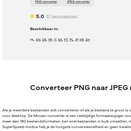
PNG converter
JPEG converter
5.0
57
beoordelingen
Beschikbaar in:
NL
,
EN
,
DE
,
FR
,
IT
,
ES
,
PT
,
PL
,
JP
,
KR
,
ZH
Converteer PNG naar JPEG
Als je meerdere bestanden wilt converteren of als je bestand te groot is v
voor desktop. De Movavi-converter is een veelzijdige formaatwijziger vo
meer dan 180 bestandsformaten, kan snel bestanden in bulk omzetten, me
SuperSpeed-modus heb je de hoogste conversiesnelheid en geen kwaliteit