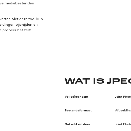
euwe mediabestanden
erter. Met deze tool kun
eldingen bijsnijden en
 probeer het zelf!
WAT IS JPE
Volledige naam
Joint Pho
Bestandsformaat
Afbeeldin
Ontwikkeld door
Joint Pho