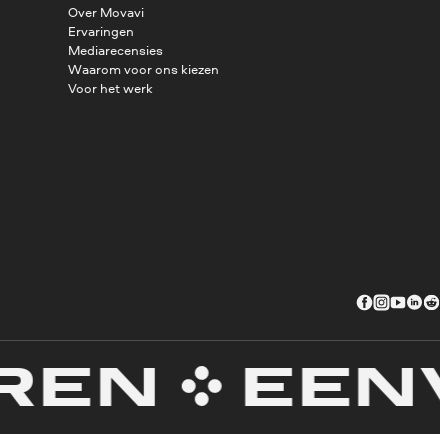
Over Movavi
Ervaringen
Mediarecensies
Waarom voor ons kiezen
Voor het werk
N
EENVOU