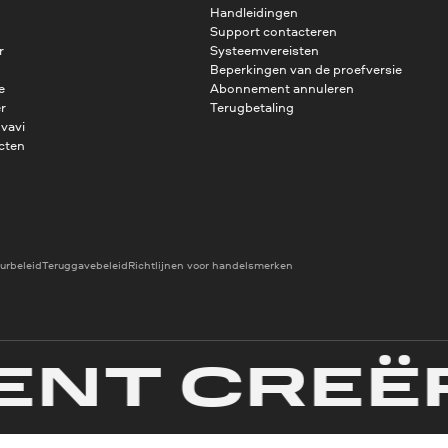
Handleidingen
Support contacteren
r
Systeemvereisten
Beperkingen van de proefversie
e
Abonnement annuleren
r
Terugbetaling
vavi
cten
urbeleid
Teruggavebeleid
Richtlijnen voor handelsmerken
T CREËRE