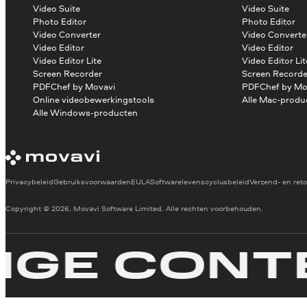
Video Suite
Video Suite
Photo Editor
Photo Editor
Video Converter
Video Converte
Video Editor
Video Editor
Video Editor Lite
Video Editor Lit
Screen Recorder
Screen Recorde
PDFChef by Movavi
PDFChef by Mo
Online videobewerkingstools
Alle Mac-produ
Alle Windows-producten
Privacybeleid
Gebruiksvoorwaarden
EULA
Softwarelevenscyclusbeleid
Verzend- en reto
Copyright © 2026, Movavi Software Limited. Alle rechten voorbehouden.
E CONTEN