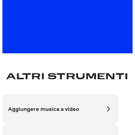
*La versione gratuita di Movavi Video Editor potrebbe
avere le seguenti restrizioni a seconda della build:
filigrana sulle clip esportate, limite di lunghezza video di
60 secondi o metà audio e/o alcune funzionalità avanzate
non disponibili durante l'esportazione dei video.
ALTRI STRUMENTI
Aggiungere musica a video