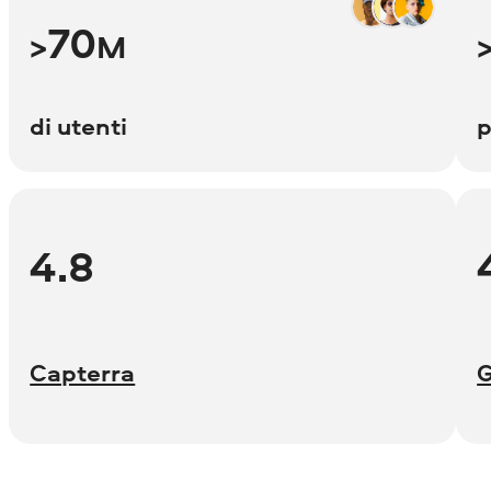
70
>
M
di utenti
p
4.8
Capterra