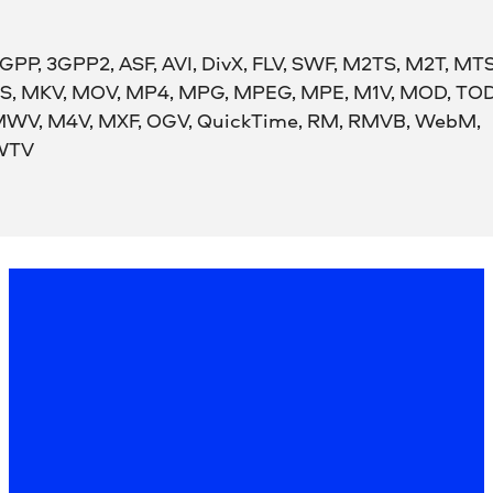
GPP, 3GPP2, ASF, AVI, DivX, FLV, SWF, M2TS, M2T, MTS
S, MKV, MOV, MP4, MPG, MPEG, MPE, M1V, MOD, TOD
WV, M4V, MXF, OGV, QuickTime, RM, RMVB, WebM,
WTV