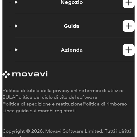
Negozio
Prodotti per Windows
Prodotti per Mac
Guida
Guide
Portale didattico
Azienda
Contattate l'assistenza
Requisiti di sistema
Informazioni su Movavi
Limitazioni della versione di prova
Testimonianze
Annulla abbonamento
Recensioni dei media
Rimborso
Perché scegliere noi
Politica di tutela della privacy online
Termini di utilizzo
Per il lavoro
EULA
Politica del ciclo di vita del software
Politica di spedizione e restituzione
Politica di rimborso
Linee guida sui marchi registrati
Copyright © 2026, Movavi Software Limited. Tutti i diritti