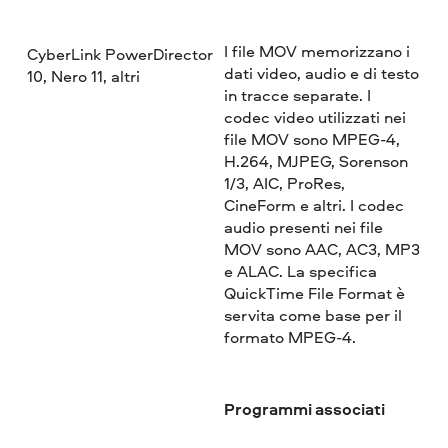
I file MOV memorizzano i
CyberLink PowerDirector
dati video, audio e di testo
10, Nero 11, altri
in tracce separate. I
codec video utilizzati nei
file MOV sono MPEG-4,
H.264, MJPEG, Sorenson
1/3, AIC, ProRes,
CineForm e altri. I codec
audio presenti nei file
MOV sono AAC, AC3, MP3
e ALAC. La specifica
QuickTime File Format è
servita come base per il
formato MPEG-4.
Programmi associati