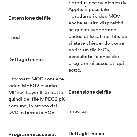
riproduzione su dispositivi
Apple. È possibile
riprodurre i video MOV
Estensione del file
anche su altri dispositivi
se questi supportano i
codec utilizzati nel file. Se
.mod
vi state chiedendo come
aprire un file MOV,
consultate l'elenco dei
Dettagli tecnici
programmi associati qui
sotto.
Il formato MOD contiene
video MPEG2 e audio
Estensione del file
MPEG1 Layer II. Si tratta
quindi del file MPEG2 più
comune, lo stesso dei
.mov, .qt
DVD in formato VOB.
Dettagli tecnici
Programmi associati