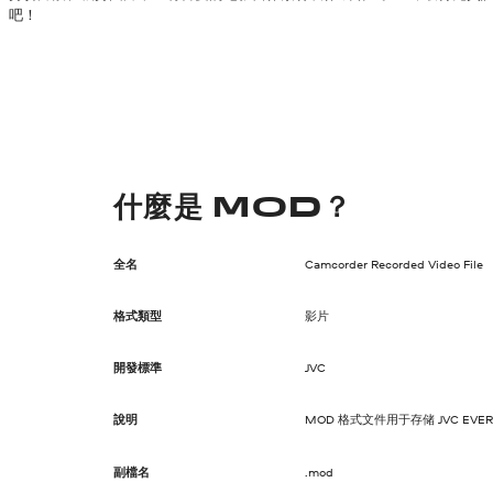
吧！
什麼是 MOD？
全名
Camcorder Recorded Video File
格式類型
影片
開發標準
JVC
說明
MOD 格式文件用于存储 JVC EV
副檔名
.mod