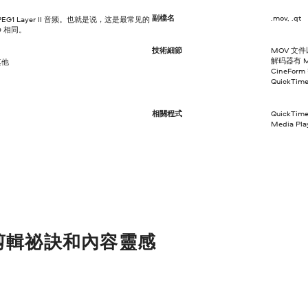
副檔名
.mov, .qt
EG1 Layer II 音频。也就是说，这是最常见的
D 相同。
技術細節
MOV 文
解码器有 MP
其他
CineFo
QuickT
相關程式
QuickTim
Media Pl
剪輯祕訣和內容靈感