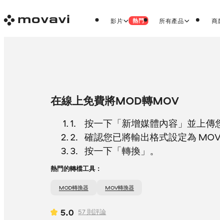
影片
所有產品
商
熱門
在線上免費將MOD轉MOV
按一下「新增媒體內容」並上傳您
確認您已將輸出格式設定為 MO
按一下「轉換」。
熱門的轉檔工具：
MOD轉換器
MOV轉換器
5.0
57
則評論