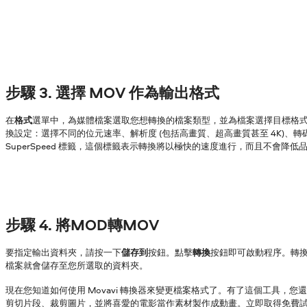
步驟 3. 選擇 MOV 作為輸出格式
在
格式
選單中，為媒體檔案選取您想轉換的檔案類型，並為檔案選擇目標格
換設定：選擇不同的位元速率、解析度 (包括高畫質、超高畫質甚至 4K)、
SuperSpeed 標籤，這個標籤表示轉換將以極快的速度進行，而且不會降低
步驟 4. 將MOD轉MOV
要指定輸出資料夾，請按一下
儲存到
按鈕。點擊
轉換
按鈕即可啟動程序。轉
檔案就會儲存至您所選取的資料夾。
現在您知道如何使用 Movavi 轉換器來變更檔案格式了。有了這個工具，您
剪切片段、裁剪圖片，並將喜愛的電影當作素材製作成動畫。立即取得免費