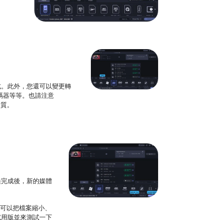
式。此外，您還可以變更轉
轉碼器等等。也請注意
品質。
換完成後，新的媒體
還可以把檔案縮小、
試用版並來測試一下