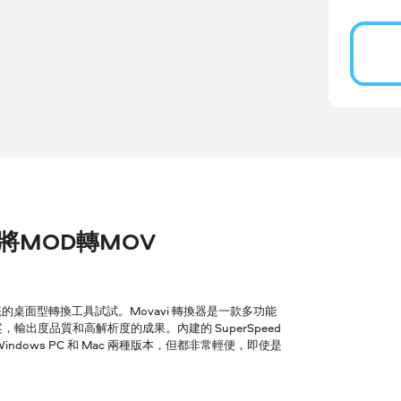
er 將MOD轉MOV
桌面型轉換工具試試。Movavi 轉換器是一款多功能
輸出度品質和高解析度的成果。內建的 SuperSpeed
ows PC 和 Mac 兩種版本，但都非常輕便，即使是