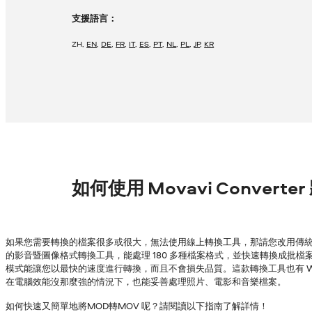
支援語言：
ZH
,
EN
,
DE
,
FR
,
IT
,
ES
,
PT
,
NL
,
PL
,
JP
,
KR
如何使用 Movavi Convert
如果您需要轉換的檔案很多或很大，無法使用線上轉換工具，那請您改用傳統的
的影音暨圖像格式轉換工具，能處理 180 多種檔案格式，並快速轉換成批檔案，
模式能讓您以最快的速度進行轉換，而且不會損失品質。這款轉換工具也有 Wind
在電腦效能沒那麼強的情況下，也能妥善處理照片、電影和音樂檔案。
如何快速又簡單地將MOD轉MOV 呢？請閱讀以下指南了解詳情！