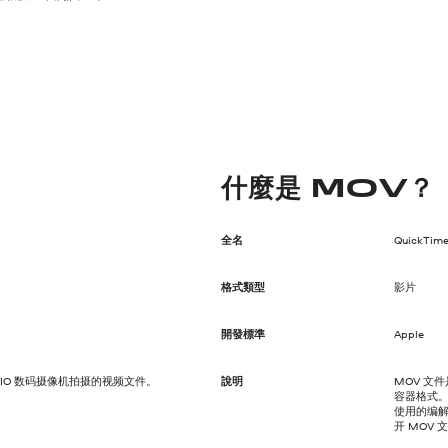
什麼是 MOV？
全名
QuickTim
格式類型
影片
開發標準
Apple
ERIO 数码摄像机拍摄的视频文件。
說明
MOV 文
容器格式。
使用的编解
开 MOV