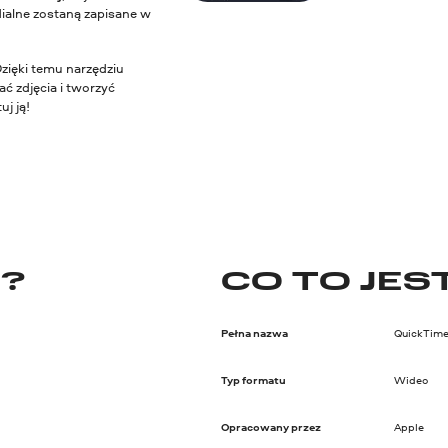
ialne zostaną zapisane w
Dzięki temu narzędziu
ć zdjęcia i tworzyć
j ją!
D?
CO TO JES
Pełna nazwa
QuickTim
Typ formatu
Wideo
Opracowany przez
Apple