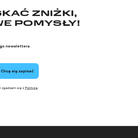
KAĆ ZNIŻKI,
WE POMYSŁY!
ego newslettera
Chcę się zapisać
i zgadzam się z
Polityką