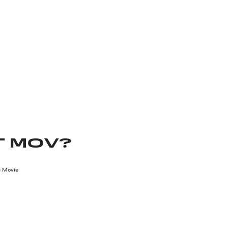
T MOV?
e Movie