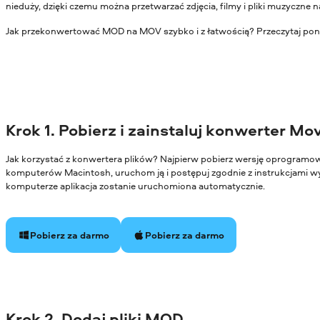
nieduży, dzięki czemu można przetwarzać zdjęcia, filmy i pliki muzyczne
Jak przekonwertować MOD na MOV szybko i z łatwością? Przeczytaj poni
Krok 1. Pobierz i zainstaluj konwerter Mo
Jak korzystać z konwertera plików? Najpierw pobierz wersję oprogram
komputerów Macintosh, uruchom ją i postępuj zgodnie z instrukcjami wy
komputerze aplikacja zostanie uruchomiona automatycznie.
Pobierz za darmo
Pobierz za darmo
Krok 2. Dodaj pliki MOD