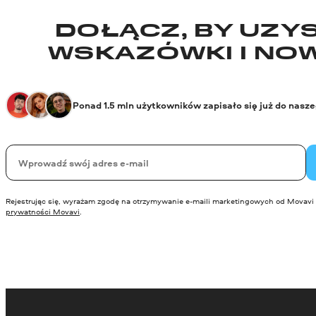
DOŁĄCZ, BY UZYS
WSKAZÓWKI I NO
Ponad 1.5 mln użytkowników zapisało się już do nasz
Twój email
Rejestrując się, wyrażam zgodę na otrzymywanie e-maili marketingowych od Movavi 
prywatności Movavi
.