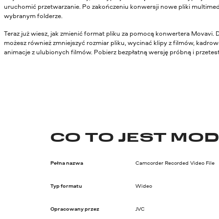
uruchomić przetwarzanie. Po zakończeniu konwersji nowe pliki multimed
wybranym folderze.
Teraz już wiesz, jak zmienić format pliku za pomocą konwertera Movavi. 
możesz również zmniejszyć rozmiar pliku, wycinać klipy z filmów, kadrowa
animacje z ulubionych filmów. Pobierz bezpłatną wersję próbną i przetestu
CO TO JEST MO
Pełna nazwa
Camcorder Recorded Video File
Typ formatu
Wideo
Opracowany przez
JVC