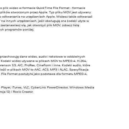
o plik wideo w formacie QuickTime File Format - formacie
 plików stworzonym przez Apple. Typ pliku MOV jest używany
o odtwarzania na urządzeniach Apple. Możesz także odtwarzać
na innych urządzeniach, jeśli obsługują one kodeki użyte w
li zastanawiasz się, jak otworzyć plik MOV, zobacz listę
ch programów poniżej.
 przechowują dane wideo, audio i tekstowe w oddzielnych
. Kodeki wideo używane w plikach MOV to MPEG-4, H.264,
enson 1/3, AIC, ProRes, CineForm i inne. Kodeki audio, które
leźć w plikach MOV to AAC, AC3, MP3 i ALAC. Specyfikacja
 File Format posłużyła jako podstawa dla formatu MPEG-4.
 Player, iTunes, VLC, CyberLink PowerDirector, Windows Media
sja 12) i Roxio Creator.