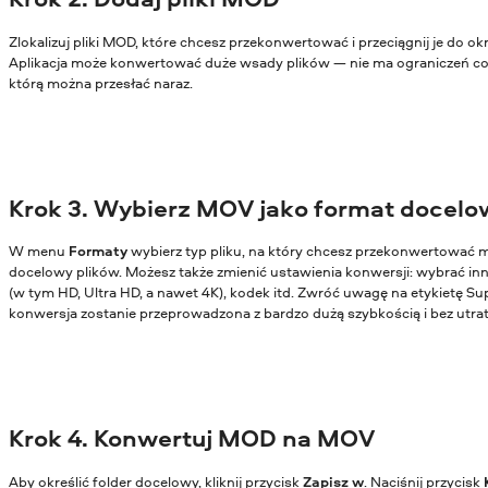
Zlokalizuj pliki MOD, które chcesz przekonwertować i przeciągnij je do o
Aplikacja może konwertować duże wsady plików — nie ma ograniczeń co d
którą można przesłać naraz.
Krok 3. Wybierz MOV jako format docelo
W menu
Formaty
wybierz typ pliku, na który chcesz przekonwertować m
docelowy plików. Możesz także zmienić ustawienia konwersji: wybrać in
(w tym HD, Ultra HD, a nawet 4K), kodek itd. Zwróć uwagę na etykietę Su
konwersja zostanie przeprowadzona z bardzo dużą szybkością i bez utrat
Krok 4. Konwertuj MOD na MOV
Aby określić folder docelowy, kliknij przycisk
Zapisz w
. Naciśnij przycisk