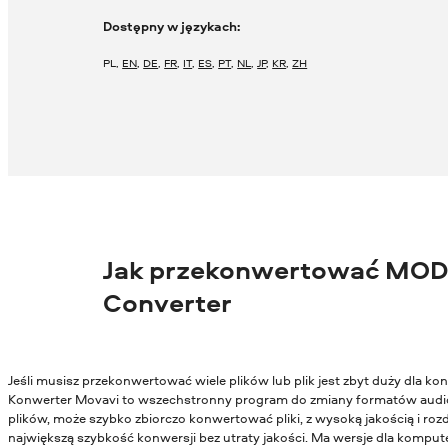
Dostępny w językach:
PL
,
EN
,
DE
,
FR
,
IT
,
ES
,
PT
,
NL
,
JP
,
KR
,
ZH
Jak przekonwertować MOD 
Converter
Jeśli musisz przekonwertować wiele plików lub plik jest zbyt duży dla 
Konwerter Movavi to wszechstronny program do zmiany formatów audio
plików, może szybko zbiorczo konwertować pliki, z wysoką jakością i ro
największą szybkość konwersji bez utraty jakości. Ma wersje dla kompu