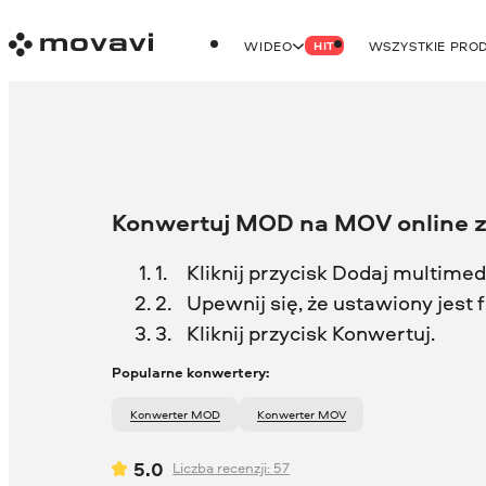
WIDEO
WSZYSTKIE PRO
HIT
Konwertuj MOD na MOV online 
Kliknij przycisk Dodaj multimedi
Upewnij się, że ustawiony jes
Kliknij przycisk Konwertuj.
Popularne konwertery:
Konwerter MOD
Konwerter MOV
5.0
Liczba recenzji:
57