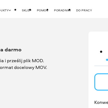
DUKTY
SKLEP
POMOC
PORADNIKI
DO PRACY
za darmo
a i prześlij plik MOD.
t format docelowy MOV.
Konwe