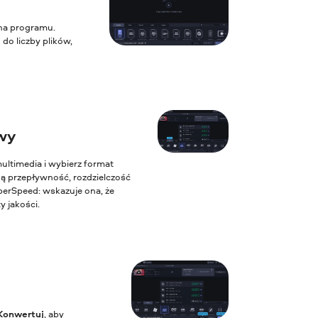
kna programu.
o liczby plików,
wy
ultimedia i wybierz format
ną przepływność, rozdzielczość
perSpeed: wskazuje ona, że
y jakości.
Konwertuj
, aby