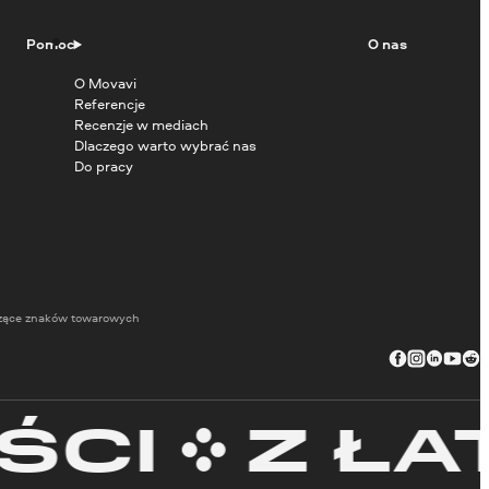
Pomoc
O nas
O Movavi
Referencje
Recenzje w mediach
Dlaczego warto wybrać nas
Do pracy
zące znaków towarowych
I
Z ŁATW