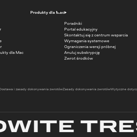
Produkty dla Mac
Poradniki
r
Portal edukacyjny
Skontaktuj się z centrum wsparcia
e
Wymagania systemowe
r
Ograniczenia wersji próbnej
ukty dla Mac
Anuluj subskrypcję
Zwrot środków
Dostawa i zasady dokonywania zwrotów
Zasady dokonywania zwrotów
Wytyczne dotyc
TE TREŚC