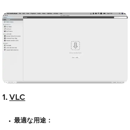
1.
VLC
最適な用途
：