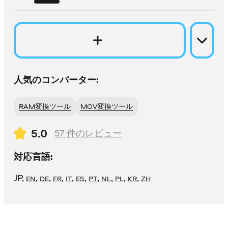
人気のコンバーター:
RAM変換ツール
MOV変換ツール
5.0
57
件のレビュー
対応言語:
JP
,
,
,
,
,
,
,
,
,
,
EN
DE
FR
IT
ES
PT
NL
PL
KR
ZH