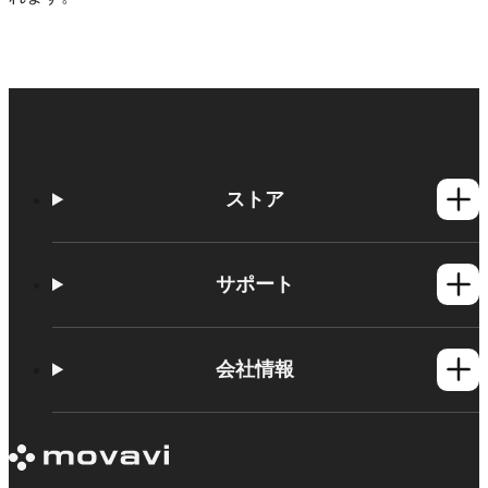
ストア
Windows製品
Mac製品
サポート
ヘルプセンター
使い方
会社情報
学習センター
Movavi製品のシステム要件
Movaviについて
体験版の制約
お客様の声
サブスクリプションのキャンセル
メディアレビュー