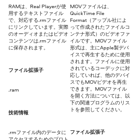
RAMは、Real Playerが使
MOVファイルは、
用するテキストファイル
QuickTime File
で、対応する.rmファイル
Format（アップル社によ
にリンクしています。実際
って作成されたファイルコ
のオーディオまたはビデオ
ンテナ形式）のビデオファ
コンテンツは.rmファイル
イルです。MOVファイル
に保存されます。
形式は、主にApple製デバ
イスで再生するために使用
されます。ファイルに使用
されているコーデックに対
ファイル拡張子
応していれば、他のデバイ
スでもMOVビデオを再生
できます。MOVファイル
.ram
を開く方法については、以
下の関連プログラムのリス
トを参照してください。
技術情報
ファイル拡張子
.rmファイル内のデータに
アクセスするためのプロト