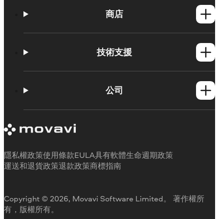
商店
Windows產品
Mac產品
技術支援
操作方法
學習平台
公司
Movavi 產品系統需求
試用版限制
關於 Movavi
取消訂閱
客戶評價
聯絡支援人員
媒體評論
退款
為何要選擇我們
隱私權政策
使用條款
EULA
具有軟體生命週期政策
工作用
運送和退貨政策
退款政策
商標指南
Copyright © 2026, Movavi Software Limited。 著作權所
有，版權所有。