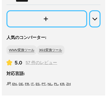
人気のコンバーター:
WMV変換ツール
3G2変換ツール
5.0
57
件のレビュー
対応言語:
JP
,
,
,
,
,
,
,
,
,
,
EN
DE
FR
IT
ES
PT
NL
PL
KR
ZH