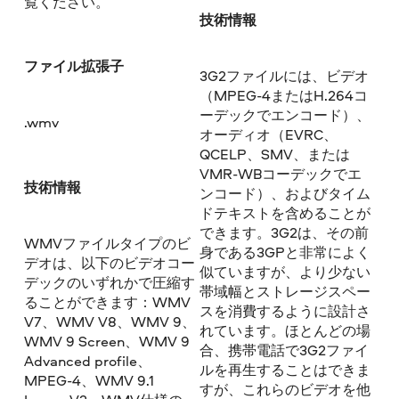
覧ください。
技術情報
ファイル拡張子
3G2ファイルには、ビデオ
（MPEG-4またはH.264コ
ーデックでエンコード）、
.wmv
オーディオ（EVRC、
QCELP、SMV、または
VMR-WBコーデックでエ
技術情報
ンコード）、およびタイム
ドテキストを含めることが
できます。3G2は、その前
WMVファイルタイプのビ
身である3GPと非常によく
デオは、以下のビデオコー
似ていますが、より少ない
デックのいずれかで圧縮す
帯域幅とストレージスペー
ることができます：WMV
スを消費するように設計さ
V7、WMV V8、WMV 9、
れています。ほとんどの場
WMV 9 Screen、WMV 9
合、携帯電話で3G2ファイ
Advanced profile、
ルを再生することはできま
MPEG-4、WMV 9.1
すが、これらのビデオを他