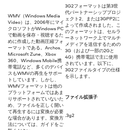
3G2フォーマットは第3世
代パートナーシッププロジ
WMV（Windows Media
ェクト2、または3GPP2に
Video）は、2006年にマイ
よって作成されました。こ
クロソフトがWindows PC
のフォーマットは、セルラ
で動画を保存・視聴するた
ーネットワーク上でマルチ
めに作成した動画圧縮フォ
メディアを送信するための
ーマットである。Archos、
3G（および一部の2Gと
Microsoft Zune、Xbox
4G）携帯電話で主に使用
360、Windows Mobile携
されています。以下に、
帯電話など、多くのデバイ
3G2ファイルタイプの仕様
スもWMVの再生をサポー
を示します。
トしています。しかし、
WMVフォーマットは他の
プラットフォームではあま
ファイル拡張子
りサポートされていないた
め、ファイルを正しく開い
て再生するには変換が必要
.3g2
な場合があります。変換方
法については、ガイドをご