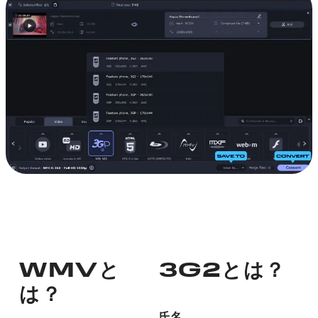
WMVと
3G2とは？
は？
氏名