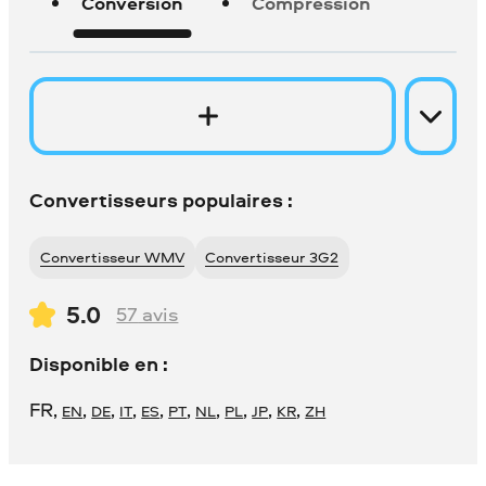
Conversion
Compression
Convertisseurs populaires :
Convertisseur WMV
Convertisseur 3G2
5.0
57
avis
Disponible en :
FR
,
,
,
,
,
,
,
,
,
,
EN
DE
IT
ES
PT
NL
PL
JP
KR
ZH