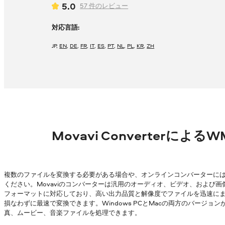
5.0
57
件のレビュー
対応言語:
JP
,
EN
,
DE
,
FR
,
IT
,
ES
,
PT
,
NL
,
PL
,
KR
,
ZH
Movavi Converterによ
複数のファイルを変換する必要がある場合や、オンラインコンバーターに
ください。Movaviのコンバーターは汎用のオーディオ、ビデオ、および画
フォーマットに対応しており、高い出力品質と解像度でファイルを迅速にまとめ
損なわずに最速で変換できます。Windows PCとMacの両方のバージ
真、ムービー、音楽ファイルを処理できます。