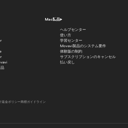
Mac製品
ヘルプセンター
使い方
r
学習センター
Movavi製品のシステム要件
e
体験版の制約
r
サブスクリプションのキャンセル
vavi
払い戻し
製品
針
返金ポリシー
商標ガイドライン