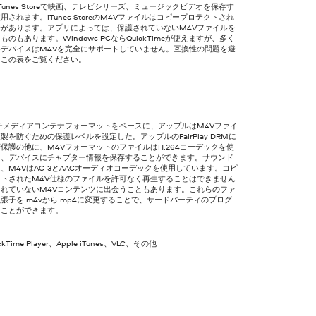
iTunes Storeで映画、テレビシリーズ、ミュージックビデオを保存す
用されます。iTunes StoreのM4Vファイルはコピープロテクトされ
合があります。アプリによっては、保護されていないM4Vファイルを
ものもあります。Windows PCならQuickTimeが使えますが、多く
ルデバイスはM4Vを完全にサポートしていません。互換性の問題を避
、この表をご覧ください。
チメディアコンテナフォーマットをベースに、アップルはM4Vファイ
製を防ぐための保護レベルを設定した。アップルのFairPlay DRMに
保護の他に、M4VフォーマットのファイルはH.264コーデックを使
り、デバイスにチャプター情報を保存することができます。サウンド
、M4VはAC-3とAACオーディオコーデックを使用しています。コピ
クトされたM4V仕様のファイルを許可なく再生することはできません
されていないM4Vコンテンツに出会うこともあります。これらのファ
張子を.m4vから.mp4に変更することで、サードパーティのプログ
くことができます。
ickTime Player、Apple iTunes、VLC、その他