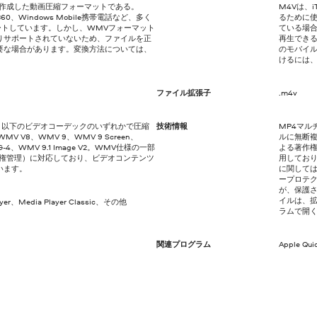
に作成した動画圧縮フォーマットである。
M4Vは、
ox 360、Windows Mobile携帯電話など、多く
るために使
ートしています。しかし、WMVフォーマット
ている場
りサポートされていないため、ファイルを正
再生できる
要な場合があります。変換方法については、
のモバイ
けるには
ファイル拡張子
.m4v
、以下のビデオコーデックのいずれかで圧縮
技術情報
MP4マル
 V8、WMV 9、WMV 9 Screen、
ルに無断複
PEG-4、WMV 9.1 Image V2。WMV仕様の一部
よる著作権
作権管理）に対応しており、ビデオコンテンツ
用してお
います。
に関しては
ープロテ
が、保護
イルは、拡
ayer、Media Player Classic、その他
ラムで開
関連プログラム
Apple Qu