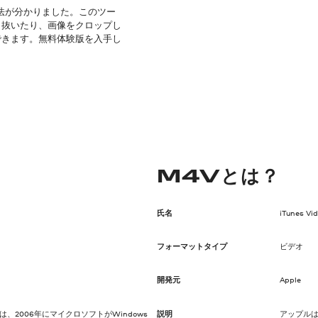
方法が分かりました。このツー
り抜いたり、画像をクロップし
できます。無料体験版を入手し
M4Vとは？
氏名
iTunes Vi
フォーマットタイプ
ビデオ
開発元
Apple
eo）は、2006年にマイクロソフトがWindows
説明
アップルは