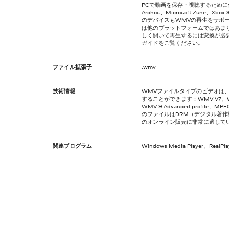
PCで動画を保存・視聴するため
Archos、Microsoft Zune、Xb
のデバイスもWMVの再生をサポ
は他のプラットフォームではあま
しく開いて再生するには変換が必
ガイドをご覧ください。
ファイル拡張子
.wmv
技術情報
WMVファイルタイプのビデオは
することができます：WMV V7、WMV
WMV 9 Advanced profile、M
のファイルはDRM（デジタル著
のオンライン販売に非常に適して
関連プログラム
Windows Media Player、RealPl