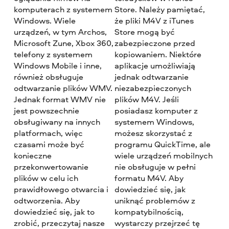
komputerach z systemem
Store. Należy pamiętać,
Windows. Wiele
że pliki M4V z iTunes
urządzeń, w tym Archos,
Store mogą być
Microsoft Zune, Xbox 360,
zabezpieczone przed
telefony z systemem
kopiowaniem. Niektóre
Windows Mobile i inne,
aplikacje umożliwiają
również obsługuje
jednak odtwarzanie
odtwarzanie plików WMV.
niezabezpieczonych
Jednak format WMV nie
plików M4V. Jeśli
jest powszechnie
posiadasz komputer z
obsługiwany na innych
systemem Windows,
platformach, więc
możesz skorzystać z
czasami może być
programu QuickTime, ale
konieczne
wiele urządzeń mobilnych
przekonwertowanie
nie obsługuje w pełni
plików w celu ich
formatu M4V. Aby
prawidłowego otwarcia i
dowiedzieć się, jak
odtworzenia. Aby
uniknąć problemów z
dowiedzieć się, jak to
kompatybilnością,
zrobić, przeczytaj nasze
wystarczy przejrzeć tę