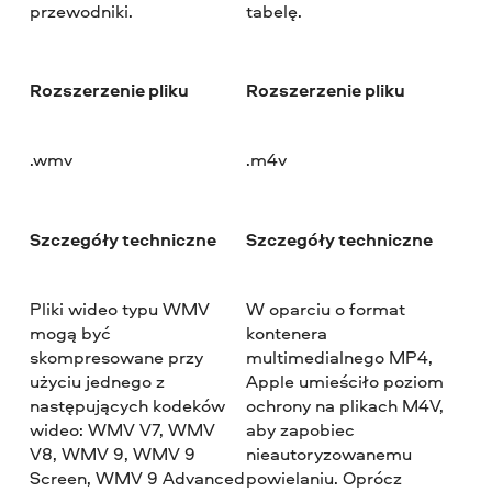
przewodniki.
tabelę.
Rozszerzenie pliku
Rozszerzenie pliku
.wmv
.m4v
Szczegóły techniczne
Szczegóły techniczne
Pliki wideo typu WMV
W oparciu o format
mogą być
kontenera
skompresowane przy
multimedialnego MP4,
użyciu jednego z
Apple umieściło poziom
następujących kodeków
ochrony na plikach M4V,
wideo: WMV V7, WMV
aby zapobiec
V8, WMV 9, WMV 9
nieautoryzowanemu
Screen, WMV 9 Advanced
powielaniu. Oprócz