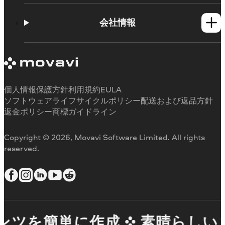
ヘルプセンター
使い方
会社情報
学習センター
Movavi製品のシステム要件
Movaviについて
体験版の制約
お客様の声
サブスクリプションのキャンセル
メディアレビュー
払い戻し
当社が選ばれる理由
個人情報保護方針
利用規約
EULA
ソフトウェアライフサイクルポリシー
配送および返品方針
返金ポリシー
商標ガイドライン
Copyright © 2026, Movavi Software Limited. All rights
reserved.
ツを簡単に作成
素晴らしいコ