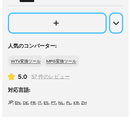
人気のコンバーター:
WTV変換ツール
MPG変換ツール
5.0
57
件のレビュー
対応言語:
JP
,
,
,
,
,
,
,
,
,
,
EN
DE
FR
IT
ES
PT
NL
PL
KR
ZH