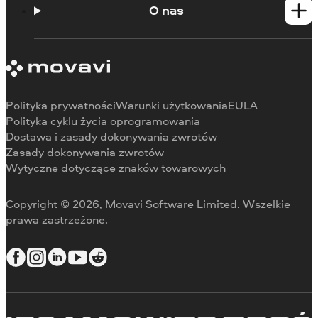
Portal edukacyjny
O nas
Skontaktuj się z centrum wsparcia
Wymagania systemowe
O Movavi
Ograniczenia wersji próbnej
Referencje
Anuluj subskrypcję
Recenzje w mediach
Zwrot środków
Dlaczego warto wybrać nas
Polityka prywatności
Warunki użytkowania
EULA
Do pracy
Polityka cyklu życia oprogramowania
Dostawa i zasady dokonywania zwrotów
Zasady dokonywania zwrotów
Wytyczne dotyczące znaków towarowych
Copyright © 2026, Movavi Software Limited. Wszelkie
prawa zastrzeżone.