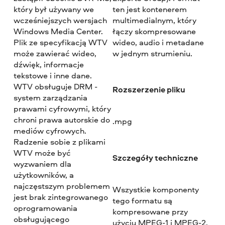
który był używany we
ten jest kontenerem
wcześniejszych wersjach
multimedialnym, który
Windows Media Center.
łączy skompresowane
Plik ze specyfikacją WTV
wideo, audio i metadane
może zawierać wideo,
w jednym strumieniu.
dźwięk, informacje
tekstowe i inne dane.
WTV obsługuje DRM -
Rozszerzenie pliku
system zarządzania
prawami cyfrowymi, który
chroni prawa autorskie do
.mpg
mediów cyfrowych.
Radzenie sobie z plikami
WTV może być
Szczegóły techniczne
wyzwaniem dla
użytkowników, a
najczęstszym problemem
Wszystkie komponenty
jest brak zintegrowanego
tego formatu są
oprogramowania
kompresowane przy
obsługującego
użyciu MPEG-1 i MPEG-2.