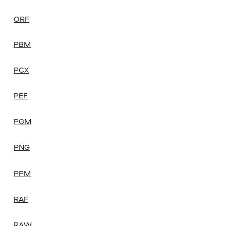
ORF
PBM
PCX
PEF
PGM
PNG
PPM
RAF
RAW