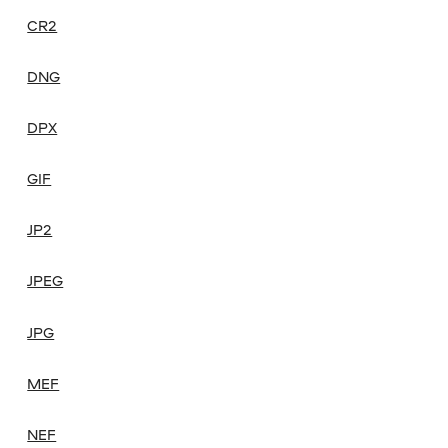
CR2
DNG
DPX
GIF
JP2
JPEG
JPG
MEF
NEF