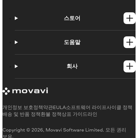
스토어
Windows 제품
Mac 제품
도움말
사용법
학습 포털
회사
지원 요청
Movavi 제품 시스템 요구 사항
Movavi에 대해
체험판 제한 사항
후기
구독 취소
미디어 리뷰
환불
Movavi를 선택하는 이유
개인정보 보호정책
약관
EULA
소프트웨어 라이프사이클 정책
업무용
배송 및 반품 정책
환불 정책
상표 가이드라인
Copyright © 2026, Movavi Software Limited. 모든 권리
보유.