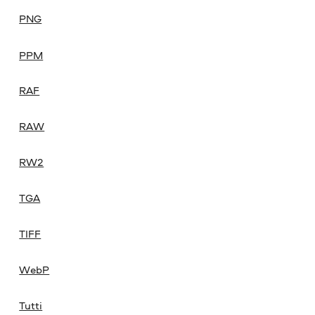
PNG
PPM
RAF
RAW
RW2
TGA
TIFF
WebP
Tutti