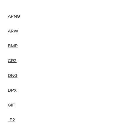
APNG
ARW
BMP
CR2
DNG
DPX
GIF
JP2