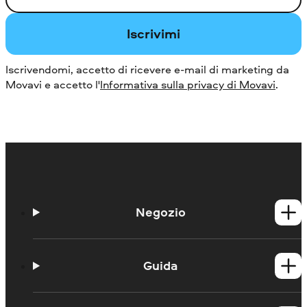
Iscrivimi
Iscrivendomi, accetto di ricevere e-mail di marketing da
Movavi e accetto l'
Informativa sulla privacy di Movavi
.
Negozio
Prodotti per Windows
Prodotti per Mac
Guida
Guide