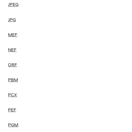
JPEG
JPG
MEF
NEF
ORF
PBM
PCX
PEF
PGM