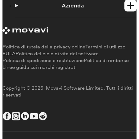
Portale didattico
Azienda
Contattate l'assistenza
Requisiti di sistema
Informazioni su Movavi
Limitazioni della versione di prova
Testimonianze
Annulla abbonamento
Recensioni dei media
Rimborso
Perché scegliere noi
Politica di tutela della privacy online
Termini di utilizzo
Per il lavoro
EULA
Politica del ciclo di vita del software
Politica di spedizione e restituzione
Politica di rimborso
Linee guida sui marchi registrati
Copyright © 2026, Movavi Software Limited. Tutti i diritti
riservati.