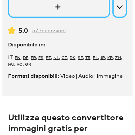
5.0
57
recensioni
Disponibile in:
IT
,
,
,
,
,
,
,
,
,
,
,
,
,
,
,
EN
DE
FR
ES
PT
NL
CZ
DK
SE
TR
PL
JP
KR
ZH
,
,
HU
RO
GR
Formati disponibili:
Video
|
Audio
| Immagine
Utilizza questo convertitore
immagini gratis per