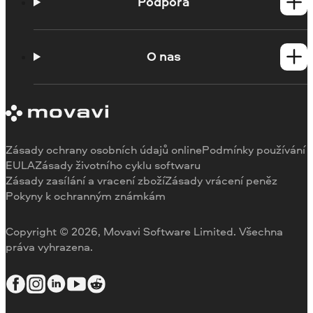
Produkty pro Mac
Podpora
Návody
Kontaktovat podporu
O nas
Systémové požadavky
Omezení zkušební verze
O nas
Zrušit předplatné
Ohlasy
Vrátit peníze
Recenze médií
Proč si vybrat nás
Zásady ochrany osobních údajů online
Podmínky používání
EULA
Zásady životního cyklu softwaru
Zásady zasílání a vracení zboží
Zásady vrácení peněz
Pokyny k ochranným známkám
Copyright © 2026, Movavi Software Limited. Všechna
práva vyhrazena.