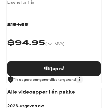
Lisens for 1 år
$
154.85
$
94.95
(inkl. MVA)
Kjøp nå
14 dagers pengene-tilbake-garanti
Alle videoapper i én pakke
2026-utgaven av: