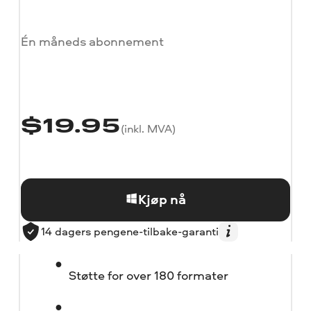
Én måneds abonnement
$
19.95
(inkl. MVA)
Kjøp nå
14 dagers pengene-tilbake-garanti
Støtte for over 180 formater