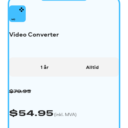
Video Converter
1 år
Alltid
$
79.95
$
54.95
(inkl. MVA)