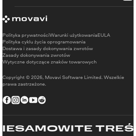
Skontaktuj się z centrum wsparcia
Wymagania systemowe
O Movavi
Ograniczenia wersji próbnej
Referencje
Anuluj subskrypcję
Recenzje w mediach
Zwrot środków
Dlaczego warto wybrać nas
Polityka prywatności
Warunki użytkowania
EULA
Do pracy
Polityka cyklu życia oprogramowania
Dostawa i zasady dokonywania zwrotów
Zasady dokonywania zwrotów
Wytyczne dotyczące znaków towarowych
Copyright © 2026, Movavi Software Limited. Wszelkie
prawa zastrzeżone.
ESAMOWITE TREŚCI