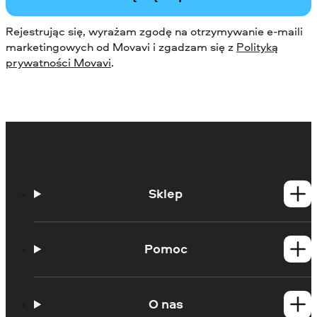
Rejestrując się, wyrażam zgodę na otrzymywanie e-maili
marketingowych od Movavi i zgadzam się z
Polityką
prywatności Movavi
.
Sklep
Produkty dla Windows
Produkty dla Mac
Pomoc
Poradniki
Portal edukacyjny
O nas