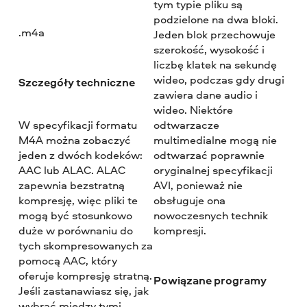
tym typie pliku są
podzielone na dwa bloki.
.m4a
Jeden blok przechowuje
szerokość, wysokość i
liczbę klatek na sekundę
wideo, podczas gdy drugi
Szczegóły techniczne
zawiera dane audio i
wideo. Niektóre
W specyfikacji formatu
odtwarzacze
M4A można zobaczyć
multimedialne mogą nie
jeden z dwóch kodeków:
odtwarzać poprawnie
AAC lub ALAC. ALAC
oryginalnej specyfikacji
zapewnia bezstratną
AVI, ponieważ nie
kompresję, więc pliki te
obsługuje ona
mogą być stosunkowo
nowoczesnych technik
duże w porównaniu do
kompresji.
tych skompresowanych za
pomocą AAC, który
oferuje kompresję stratną.
Powiązane programy
Jeśli zastanawiasz się, jak
wybrać między tymi