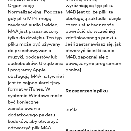
Organizację
wyróżniającą typ pliku
Normalizacyjną. Podczas
M4B jest to, że pliki te
gdy pliki MP4 mogą
obsługują zakładki, dzięki
zawierać audio i wideo,
czemu słuchacz może
M4A jest przeznaczony
powrócić do wcześniej
tylko do dźwięku. Ten typ
zdefiniowanego punktu.
pliku może być używany
Jeśli zastanawiasz się, jak
do przechowywania
otworzyć ścieżki audio
muzyki, podcastów lub
M4B, zapoznaj się z
audiobooków. Urządzenia
powiązanymi programami
i programy Apple
poniżej.
obsługują M4A natywnie i
jest to najpopularniejszy
format w iTunes. W
Rozszerzenie pliku
systemie Windows może
być konieczne
zainstalowanie
.m4b
dodatkowego pakietu
kodeków, aby otworzyć i
odtworzyć plik M4A.
Szczegóły techniczne