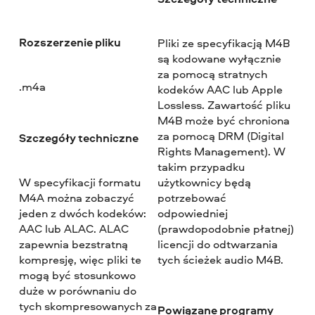
Rozszerzenie pliku
Pliki ze specyfikacją M4B
są kodowane wyłącznie
za pomocą stratnych
.m4a
kodeków AAC lub Apple
Lossless. Zawartość pliku
M4B może być chroniona
za pomocą DRM (Digital
Szczegóły techniczne
Rights Management). W
takim przypadku
W specyfikacji formatu
użytkownicy będą
M4A można zobaczyć
potrzebować
jeden z dwóch kodeków:
odpowiedniej
AAC lub ALAC. ALAC
(prawdopodobnie płatnej)
zapewnia bezstratną
licencji do odtwarzania
kompresję, więc pliki te
tych ścieżek audio M4B.
mogą być stosunkowo
duże w porównaniu do
tych skompresowanych za
Powiązane programy