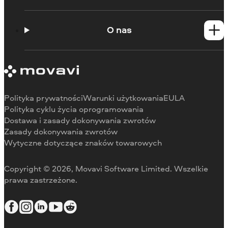
Poradniki
Portal edukacyjny
O nas
Skontaktuj się z centrum wsparcia
Wymagania systemowe
O Movavi
Ograniczenia wersji próbnej
Referencje
Anuluj subskrypcję
Recenzje w mediach
Zwrot środków
Dlaczego warto wybrać nas
Polityka prywatności
Warunki użytkowania
EULA
Do pracy
Polityka cyklu życia oprogramowania
Dostawa i zasady dokonywania zwrotów
Zasady dokonywania zwrotów
Wytyczne dotyczące znaków towarowych
Copyright © 2026, Movavi Software Limited. Wszelkie
prawa zastrzeżone.