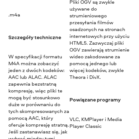
Pliki OGV są zwykle
używane do
.m4a
strumieniowego
przesyłania filmów
osadzonych na stronach
internetowych przy użyciu
Szczegóły techniczne
HTML5. Zazwyczaj pliki
OGV zawierają strumienie
W specyfikacji formatu
wideo zakodowane za
M4A można zobaczyć
pomocą jednego lub
jeden z dwóch kodeków:
więcej kodeków, zwykle
AAC lub ALAC. ALAC
Theora i DivX.
zapewnia bezstratną
kompresję, więc pliki te
mogą być stosunkowo
Powiązane programy
duże w porównaniu do
tych skompresowanych za
pomocą AAC, który
VLC, KMPlayer i Media
oferuje kompresję stratną.
Player Classic
Jeśli zastanawiasz się, jak
wybrać między tymi