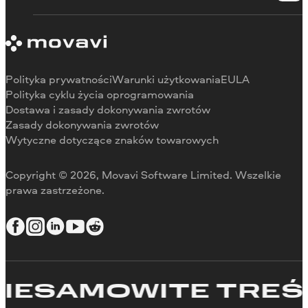
Skontaktuj się z centrum wsparcia
Wymagania systemowe
O Movavi
Ograniczenia wersji próbnej
Referencje
Anuluj subskrypcję
Recenzje w mediach
Zwrot środków
Dlaczego warto wybrać nas
Polityka prywatności
Warunki użytkowania
EULA
Do pracy
Polityka cyklu życia oprogramowania
Dostawa i zasady dokonywania zwrotów
Zasady dokonywania zwrotów
Wytyczne dotyczące znaków towarowych
Copyright © 2026, Movavi Software Limited. Wszelkie
prawa zastrzeżone.
ESAMOWITE TREŚCI