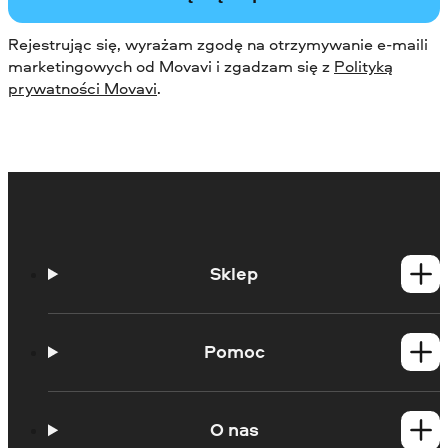
Rejestrując się, wyrażam zgodę na otrzymywanie e-maili
marketingowych od Movavi i zgadzam się z
Polityką
prywatności Movavi
.
Sklep
Produkty dla Windows
Produkty dla Mac
Pomoc
Poradniki
Portal edukacyjny
O nas