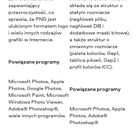
zapewniający
składa się ze struktur o
przezroczystość, co
stałym rozmiarze
sprawia, że PNG jest
(nagłówek pliku,
ulubionym formatem logo
nagłówek DIB i
i wielu innych rodzajów
dodatkowe maski bitowe),
grafiki w Internecie.
a także struktur o
zmiennym rozmiarze
(paleta kolorów, Gap1,
tablica pikseli, Gap2 i
Powiązane programy
profil kolorów ICC).
Microsoft Photos, Apple
Photos, Google Photos,
Powiązane programy
Microsoft Paint, Microsoft
Windows Photo Viewer,
Adobe® Photoshop®,
Microsoft Photos, Apple
wiele innych programów.
Photos, Adobe®
Photoshop®