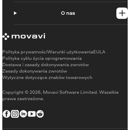
Poradniki
Portal edukacyjny
O nas
Skontaktuj się z centrum wsparcia
Wymagania systemowe
O Movavi
Ograniczenia wersji próbnej
Referencje
Anuluj subskrypcję
Recenzje w mediach
Zwrot środków
Dlaczego warto wybrać nas
Polityka prywatności
Warunki użytkowania
EULA
Do pracy
Polityka cyklu życia oprogramowania
Dostawa i zasady dokonywania zwrotów
Zasady dokonywania zwrotów
Wytyczne dotyczące znaków towarowych
Copyright © 2026, Movavi Software Limited. Wszelkie
prawa zastrzeżone.