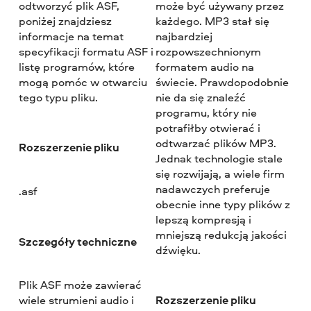
odtworzyć plik ASF,
może być używany przez
poniżej znajdziesz
każdego. MP3 stał się
informacje na temat
najbardziej
specyfikacji formatu ASF i
rozpowszechnionym
listę programów, które
formatem audio na
mogą pomóc w otwarciu
świecie. Prawdopodobnie
tego typu pliku.
nie da się znaleźć
programu, który nie
potrafiłby otwierać i
odtwarzać plików MP3.
Rozszerzenie pliku
Jednak technologie stale
się rozwijają, a wiele firm
nadawczych preferuje
.asf
obecnie inne typy plików z
lepszą kompresją i
mniejszą redukcją jakości
Szczegóły techniczne
dźwięku.
Plik ASF może zawierać
Rozszerzenie pliku
wiele strumieni audio i