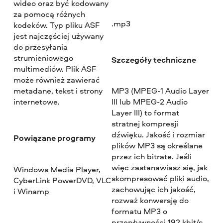
wideo oraz być kodowany
za pomocą różnych
.mp3
kodeków. Typ pliku ASF
jest najczęściej używany
do przesyłania
strumieniowego
Szczegóły techniczne
multimediów. Plik ASF
może również zawierać
metadane, tekst i strony
MP3 (MPEG-1 Audio Layer
internetowe.
III lub MPEG-2 Audio
Layer III) to format
stratnej kompresji
dźwięku. Jakość i rozmiar
Powiązane programy
plików MP3 są określane
przez ich bitrate. Jeśli
więc zastanawiasz się, jak
Windows Media Player,
skompresować pliki audio,
CyberLink PowerDVD, VLC
zachowując ich jakość,
i Winamp
rozważ konwersję do
formatu MP3 o
przepływności 192 kbit/s