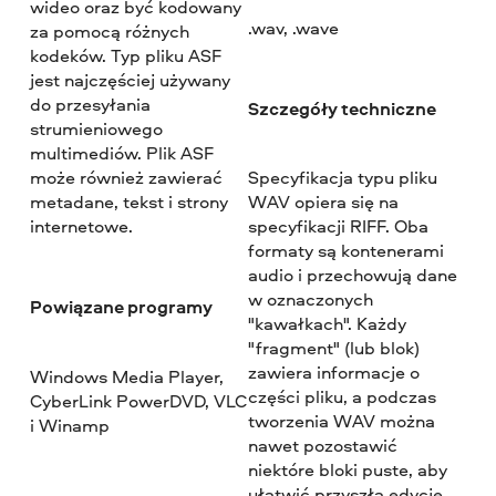
wideo oraz być kodowany
.wav, .wave
za pomocą różnych
kodeków. Typ pliku ASF
jest najczęściej używany
do przesyłania
Szczegóły techniczne
strumieniowego
multimediów. Plik ASF
może również zawierać
Specyfikacja typu pliku
metadane, tekst i strony
WAV opiera się na
internetowe.
specyfikacji RIFF. Oba
formaty są kontenerami
audio i przechowują dane
w oznaczonych
Powiązane programy
"kawałkach". Każdy
"fragment" (lub blok)
zawiera informacje o
Windows Media Player,
części pliku, a podczas
CyberLink PowerDVD, VLC
tworzenia WAV można
i Winamp
nawet pozostawić
niektóre bloki puste, aby
ułatwić przyszłą edycję