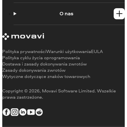
Poradniki
Portal edukacyjny
O nas
Skontaktuj się z centrum wsparcia
Wymagania systemowe
O Movavi
Ograniczenia wersji próbnej
Referencje
Anuluj subskrypcję
Recenzje w mediach
Zwrot środków
Dlaczego warto wybrać nas
Polityka prywatności
Warunki użytkowania
EULA
Do pracy
Polityka cyklu życia oprogramowania
Dostawa i zasady dokonywania zwrotów
Zasady dokonywania zwrotów
Wytyczne dotyczące znaków towarowych
Copyright © 2026, Movavi Software Limited. Wszelkie
prawa zastrzeżone.