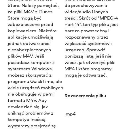
Store. Należy pamiętać,
do przechowywania
że pliki M4V z iTunes
wideo/audio i innych
Store mogą być
treści. Skrót od "MPEG-4
zabezpieczone przed
Part 14", ten typ pliku jest
kopiowaniem. Niektóre
bardzo powszechny i
aplikacje umożliwiają
rozpoznawany przez
jednak odtwarzanie
większość systemów i
niezabezpieczonych
urządzeń. Sprawdź
plików M4V. Jeśli
poniższą listę, jeśli nie
posiadasz komputer z
wiesz, jak otworzyć pliki
systemem Windows,
MP4 i które programy
możesz skorzystać z
mogą je odtwarzać.
programu QuickTime, ale
wiele urządzeń mobilnych
nie obsługuje w pełni
Rozszerzenie pliku
formatu M4V. Aby
dowiedzieć się, jak
uniknąć problemów z
.mp4
kompatybilnością,
wystarczy przejrzeć tę