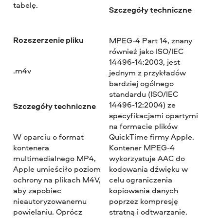
tabelę.
Szczegóły techniczne
Rozszerzenie pliku
MPEG-4 Part 14, znany
również jako ISO/IEC
14496-14:2003, jest
.m4v
jednym z przykładów
bardziej ogólnego
standardu (ISO/IEC
14496-12:2004) ze
Szczegóły techniczne
specyfikacjami opartymi
na formacie plików
W oparciu o format
QuickTime firmy Apple.
kontenera
Kontener MPEG-4
multimedialnego MP4,
wykorzystuje AAC do
Apple umieściło poziom
kodowania dźwięku w
ochrony na plikach M4V,
celu ograniczenia
aby zapobiec
kopiowania danych
nieautoryzowanemu
poprzez kompresję
powielaniu. Oprócz
stratną i odtwarzanie.