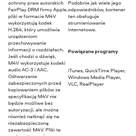
ochrony praw autorskich
Podobnie jak wiele jego
FairPlay DRM firmy Apple,
odpowiedników, kontener
pliki w formacie M4V
ten obsługuje
wykorzystują kodek
strumieniowanie
H.264, który umożliwia
internetowe.
urządzeniom
przechowywanie
informacji o rozdziałach.
Powiązane programy
Jeśli chodzi o dźwięk,
M4V wykorzystuje kodeki
audio AC-3 i AAC.
iTunes, QuickTime Player,
Odtwarzanie
Windows Media Player,
zabezpieczonych przed
VLC, RealPlayer
kopiowaniem plików ze
specyfikacją M4V nie
będzie możliwe bez
autoryzacji, ale można
również natknąć się na
niezabezpieczoną
zawartość M4V. Pliki te