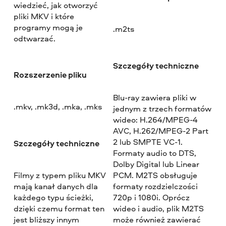
wiedzieć, jak otworzyć
pliki MKV i które
programy mogą je
.m2ts
odtwarzać.
Szczegóły techniczne
Rozszerzenie pliku
Blu-ray zawiera pliki w
.mkv, .mk3d, .mka, .mks
jednym z trzech formatów
wideo: H.264/MPEG-4
AVC, H.262/MPEG-2 Part
2 lub SMPTE VC-1.
Szczegóły techniczne
Formaty audio to DTS,
Dolby Digital lub Linear
Filmy z typem pliku MKV
PCM. M2TS obsługuje
mają kanał danych dla
formaty rozdzielczości
każdego typu ścieżki,
720p i 1080i. Oprócz
dzięki czemu format ten
wideo i audio, plik M2TS
jest bliższy innym
może również zawierać