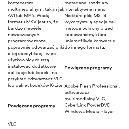
kontenerom
metadane, rozdziały i
multimedialnym, takim jak
interaktywne menu.
AVI lub MP4. Wadą
Niektóre pliki M2TS
formatu MKV jest to, że
wykorzystują specjalną
bardzo niewiele
metodę ochrony przed
nowoczesnych
kopiowaniem, która
programów może
uniemożliwia konwersję
poprawnie odtwarzać pliki
do innego formatu.
o tej specyfikacji, więc
użytkownicy muszą
instalować dodatkowe
Powiązane programy
aplikacje lub kodeki, na
przykład odtwarzacz VLC
lub pakiet kodeków K-Lite.
Adobe Flash Professional,
odtwarzacz
multimedialny VLC,
CyberLink PowerDVD i
Powiązane programy
Windows Media Player
VLC