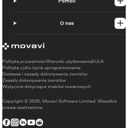
Produkty dla Mac
Pomoc
Poradniki
Portal edukacyjny
O nas
Skontaktuj się z centrum wsparcia
Wymagania systemowe
O Movavi
Ograniczenia wersji próbnej
Referencje
Anuluj subskrypcję
Recenzje w mediach
Zwrot środków
Dlaczego warto wybrać nas
Polityka prywatności
Warunki użytkowania
EULA
Do pracy
Polityka cyklu życia oprogramowania
Dostawa i zasady dokonywania zwrotów
Zasady dokonywania zwrotów
Wytyczne dotyczące znaków towarowych
Copyright © 2026, Movavi Software Limited. Wszelkie
prawa zastrzeżone.