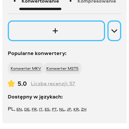
Konwertowanie
Kompresowanie
Popularne konwertery:
Konwerter MKV
Konwerter M2TS
5.0
Liczba recenzji:
57
Dostępny w językach:
PL
,
,
,
,
,
,
,
,
,
,
EN
DE
FR
IT
ES
PT
NL
JP
KR
ZH