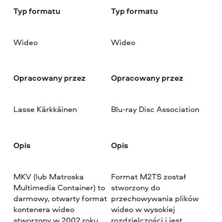
Typ formatu
Typ formatu
Wideo
Wideo
Opracowany przez
Opracowany przez
Lasse Kärkkäinen
Blu-ray Disc Association
Opis
Opis
MKV (lub Matroska
Format M2TS został
Multimedia Container) to
stworzony do
darmowy, otwarty format
przechowywania plików
kontenera wideo
wideo w wysokiej
stworzony w 2002 roku.
rozdzielczości i jest