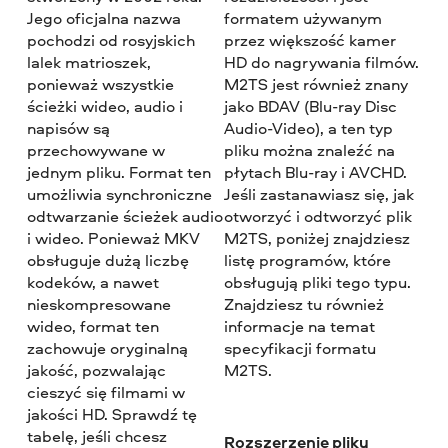
Jego oficjalna nazwa
formatem używanym
pochodzi od rosyjskich
przez większość kamer
lalek matrioszek,
HD do nagrywania filmów.
ponieważ wszystkie
M2TS jest również znany
ścieżki wideo, audio i
jako BDAV (Blu-ray Disc
napisów są
Audio-Video), a ten typ
przechowywane w
pliku można znaleźć na
jednym pliku. Format ten
płytach Blu-ray i AVCHD.
umożliwia synchroniczne
Jeśli zastanawiasz się, jak
odtwarzanie ścieżek audio
otworzyć i odtworzyć plik
i wideo. Ponieważ MKV
M2TS, poniżej znajdziesz
obsługuje dużą liczbę
listę programów, które
kodeków, a nawet
obsługują pliki tego typu.
nieskompresowane
Znajdziesz tu również
wideo, format ten
informacje na temat
zachowuje oryginalną
specyfikacji formatu
jakość, pozwalając
M2TS.
cieszyć się filmami w
jakości HD. Sprawdź tę
tabelę, jeśli chcesz
Rozszerzenie pliku